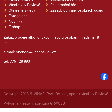
Vinařství v Pavlově
Reklamační řád
Otevřené sklepy
Zásady ochrany osobních údajů
Fotogalerie
Novinky
E-shop
Zákaz prodeje alkoholických nápojů osobám mladším 18
let
e-mail: obchod@vinaripavlov.cz
tel. 776 128 893
Copyright 2018 © VINAŘI PAVLOV, z.s., spolek vinařů v Pavlově
Vytvořila kreativní agentura
GRAWEB