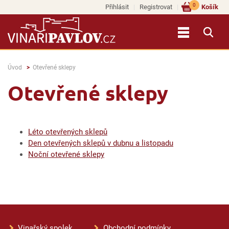
0
Přihlásit
Registrovat
Košík
Úvod
Otevřené sklepy
Otevřené sklepy
Léto otevřených sklepů
Den otevřených sklepů v dubnu a listopadu
Noční otevřené sklepy
Vinařský spolek
Obchodní podmínky