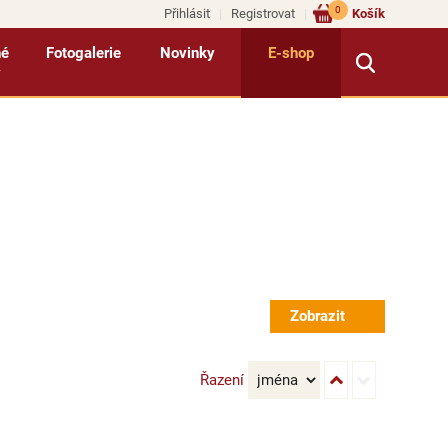
0
Přihlásit
Registrovat
Košík
né
Fotogalerie
Novinky
E-shop
y
Řazení