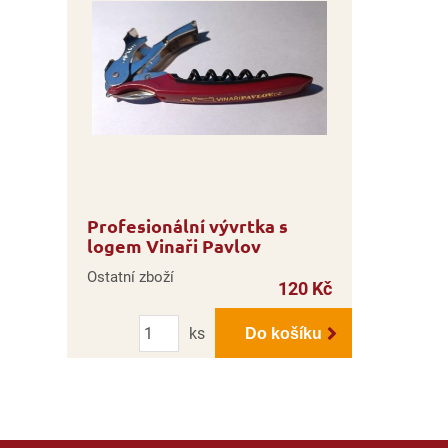
Profesionální vývrtka s
logem Vinaři Pavlov
Ostatní zboží
120 Kč
Počet
ks
Do košíku