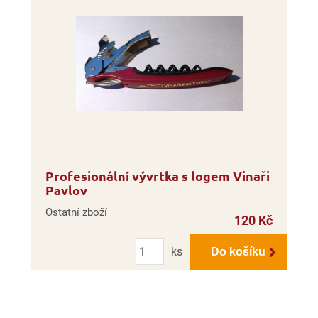
Profesionální vývrtka s logem Vinaři
Pavlov
Ostatní zboží
120 Kč
Počet
ks
Do košíku