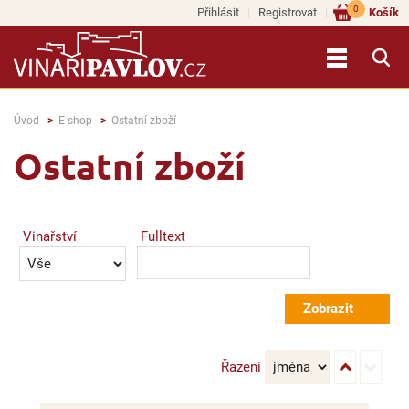
0
Přihlásit
Registrovat
Košík
Úvod
E-shop
Ostatní zboží
Ostatní zboží
Vinařství
Fulltext
Řazení