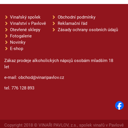
Vinařský spolek
Obchodní podmínky
Vinařství v Pavlově
Reklamační řád
Otevřené sklepy
Zásady ochrany osobních údajů
Fotogalerie
Novinky
E-shop
Zákaz prodeje alkoholických nápojů osobám mladším 18
let
e-mail: obchod@vinaripavlov.cz
tel. 776 128 893
Copyright 2018 © VINAŘI PAVLOV, z.s., spolek vinařů v Pavlově