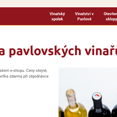
Vinařský
Vinařství v
Otevře
spolek
Pavlově
sklep
na pavlovských vinař
ašem e-shopu. Ceny stejné,
ývrtka zdarma při objednávce