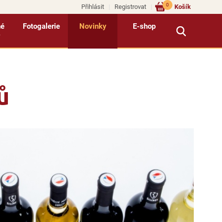
0
Přihlásit
Registrovat
Košík
né
Fotogalerie
Novinky
E-shop
y
ů