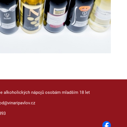
je alkoholických nápojů osobám mladším 18 let
od@vinaripavlov.cz
893