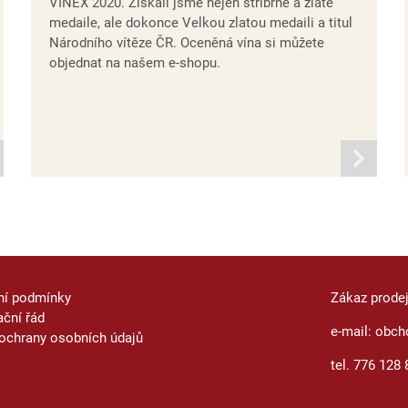
VINEX 2020. Získali jsme nejen stříbrné a zlaté
medaile, ale dokonce Velkou zlatou medaili a titul
Národního vítěze ČR. Oceněná vína si můžete
objednat na našem e-shopu.
mací
informací
ní podmínky
Zákaz prode
ční řád
e-mail: obch
ochrany osobních údajů
tel. 776 128 