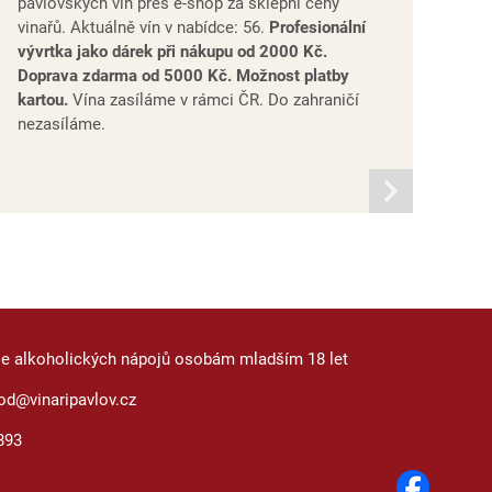
pavlovských vín přes e-shop za sklepní ceny
vinařů. Aktuálně vín v nabídce: 56.
Profesionální
vývrtka jako dárek při nákupu od 2000 Kč.
Doprava zdarma od 5000 Kč. Možnost platby
kartou.
Vína zasíláme v rámci ČR. Do zahraničí
nezasíláme.
informací
je alkoholických nápojů osobám mladším 18 let
od@vinaripavlov.cz
893