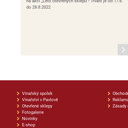
na akci „Léto otevřených sklepů“! Trvání je od 17.6.
do 28.8.2022
infor
Vinařský spolek
Obchod
Vinařství v Pavlově
Reklama
Otevřené sklepy
Zásady 
Fotogalerie
Novinky
E-shop