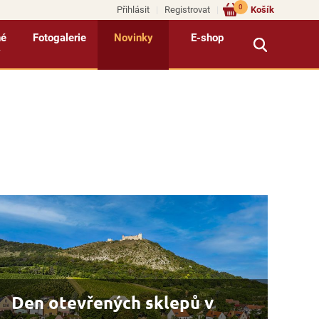
0
Přihlásit
Registrovat
Košík
né
Fotogalerie
Novinky
E-shop
y
Den otevřených sklepů v