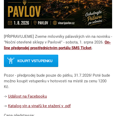
[PŘIPRAVUJEME] Zveme milovníky pálavských vín na novinku -
"Noční otevřené sklepy v Pavlově" - sobota, 1. srpna 2026.
On-
line předprodej prostřednictvím portálu SMS Ticket
.
Pozor - předprodej bude pouze do pátku, 31.7.2026! Poté bude
možno koupit vstupenku v hotovosti na místě za cenu 1200
Kč.
->
Událost na Facebooku
->
Katalog vín a vinařů ke stažení v .pdf
Cena představuje: