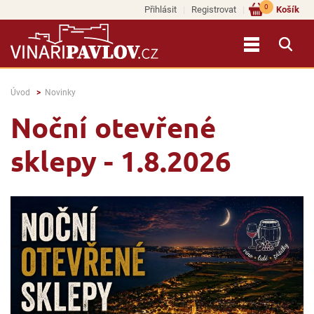
0
Přihlásit
Registrovat
Košík
Úvod
Novinky
Noční otevřené
sklepy - 1.8.2026