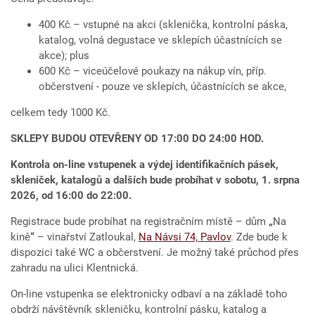
400 Kč – vstupné na akci (sklenička, kontrolní páska,
katalog, volná degustace ve sklepích účastnících se
akce); plus
600 Kč – viceúčelové poukazy na nákup vín, příp.
občerstvení - pouze ve sklepích, účastnících se akce,
celkem tedy 1000 Kč.
SKLEPY BUDOU OTEVŘENY OD 17:00 DO 24:00 HOD.
Kontrola on-line vstupenek a výdej identifikačních pásek,
skleniček, katalogů a dalších bude probíhat v
sobotu, 1.
srpna
2026, od
16:00 do
22:00.
Registrace bude probíhat na registračním místě – dům
„
Na
kině
“
– vinařství Zatloukal,
Na Návsi 74, Pavlov
. Zde bude k
dispozici také WC a občerstvení. Je možný také průchod přes
zahradu na ulici Klentnická.
On-line vstupenka se elektronicky odbaví a na základě toho
obdrží návštěvník skleničku, kontrolní pásku, katalog a