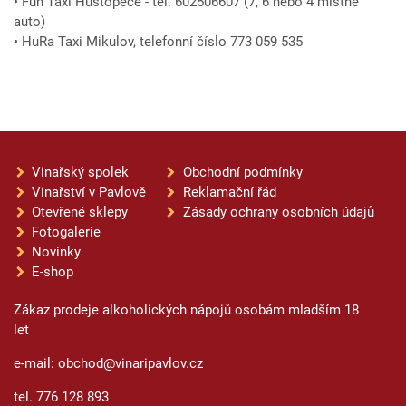
• Fun Taxi Hustopeče - tel. 602506607 (7, 6 nebo 4 místné
auto)
• HuRa Taxi Mikulov, telefonní číslo 773 059 535
Vinařský spolek
Obchodní podmínky
Vinařství v Pavlově
Reklamační řád
Otevřené sklepy
Zásady ochrany osobních údajů
Fotogalerie
Novinky
E-shop
Zákaz prodeje alkoholických nápojů osobám mladším 18
let
e-mail: obchod@vinaripavlov.cz
tel. 776 128 893