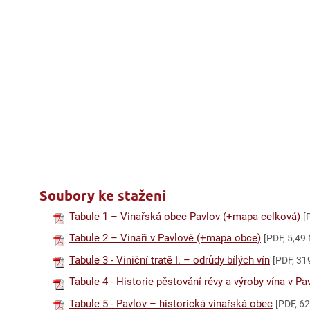
Soubory ke stažení
Tabule 1 – Vinařská obec Pavlov (+mapa celková)
[
Tabule 2 – Vinaři v Pavlově (+mapa obce)
[PDF, 5,49
Tabule 3 - Viniční tratě I. – odrůdy bílých vín
[PDF, 31
Tabule 4 - Historie pěstování révy a výroby vína v Pa
Tabule 5 - Pavlov – historická vinařská obec
[PDF, 6