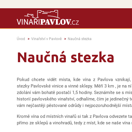
Úvod
Vinařství v Pavlově
Naučná stezka
Naučná stezka
Pokud chcete vidět místa, kde vína z Pavlova vznikají, 
stezky Pavlovské vinice a vinné sklepy. Měří 3 km , je na n
zdolání vám bohatě postačí 1,5 hodiny. Seznámíte se s mís
historií pavlovského vinařství, odhalíme, čím je jedinečný 
vám nejčastěji pěstované odrůdy i nejpozoruhodnější místa
Kromě vína od místních vinařů si tak z Pavlova odvezete 
přímo ze sklepů a vinohradů, tedy z míst, kde se naše vína ro