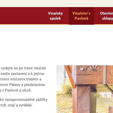
Vinařský
Vinařství v
Otevře
spolek
Pavlově
sklep
vydejte se po trase naučné
í sedm zastavení a k jejímu
tními viničními tratěmi a
terroir Pálavy a představíme
 v Pavlově a okolí.
také nezapomenutelné zážitky
dí, zrají a vyrábějí.