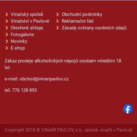
Vinařský spolek
Obchodní podmínky
Vinařství v Pavlově
Reklamační řád
Otevřené sklepy
Zásady ochrany osobních údajů
Fotogalerie
Novinky
E-shop
Zákaz prodeje alkoholických nápojů osobám mladším 18
let
e-mail: obchod@vinaripavlov.cz
tel. 776 128 893
Copyright 2018 © VINAŘI PAVLOV, z.s., spolek vinařů v Pavlově