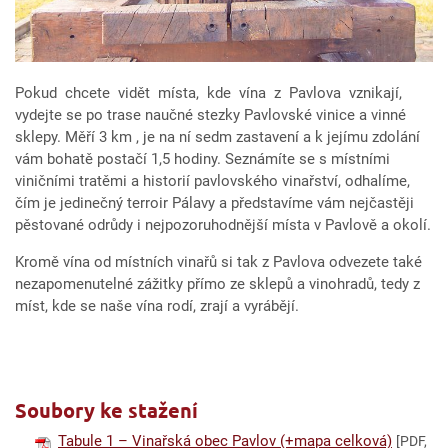
Pokud chcete vidět místa, kde vína z Pavlova vznikají,
vydejte se po trase naučné stezky Pavlovské vinice a vinné
sklepy. Měří 3 km , je na ní sedm zastavení a k jejímu zdolání
vám bohatě postačí 1,5 hodiny. Seznámíte se s místními
viničními tratěmi a historií pavlovského vinařství, odhalíme,
čím je jedinečný terroir Pálavy a představíme vám nejčastěji
pěstované odrůdy i nejpozoruhodnější místa v Pavlově a okolí.
Kromě vína od místních vinařů si tak z Pavlova odvezete také
nezapomenutelné zážitky přímo ze sklepů a vinohradů, tedy z
míst, kde se naše vína rodí, zrají a vyrábějí.
Soubory ke stažení
Tabule 1 – Vinařská obec Pavlov (+mapa celková)
[PDF,