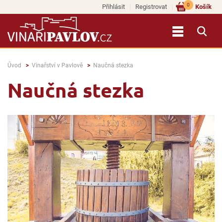
0
Přihlásit
Registrovat
Košík
Úvod
Vinařství v Pavlově
Naučná stezka
Naučná stezka