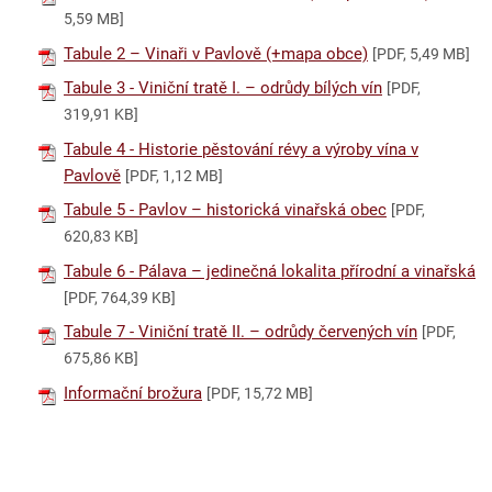
5,59 MB]
Tabule 2 – Vinaři v Pavlově (+mapa obce)
[PDF, 5,49 MB]
Tabule 3 - Viniční tratě I. – odrůdy bílých vín
[PDF,
319,91 KB]
Tabule 4 - Historie pěstování révy a výroby vína v
Pavlově
[PDF, 1,12 MB]
Tabule 5 - Pavlov – historická vinařská obec
[PDF,
620,83 KB]
Tabule 6 - Pálava – jedinečná lokalita přírodní a vinařská
[PDF, 764,39 KB]
Tabule 7 - Viniční tratě II. – odrůdy červených vín
[PDF,
675,86 KB]
Informační brožura
[PDF, 15,72 MB]