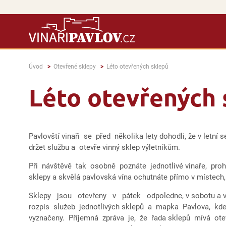
Úvod
Otevřené sklepy
Léto otevřených sklepů
Léto otevřených 
Pavlovští vinaři se před několika lety dohodli, že v letní 
držet službu a otevře vinný sklep výletníkům.
Při návštěvě tak osobně poznáte jednotlivé vinaře, proh
sklepy a skvělá pavlovská vína ochutnáte přímo v místech
Sklepy jsou otevřeny v pátek odpoledne, v sobotu a v 
rozpis služeb jednotlivých sklepů a mapka Pavlova, kde
vyznačeny. Příjemná zpráva je, že řada sklepů mívá o