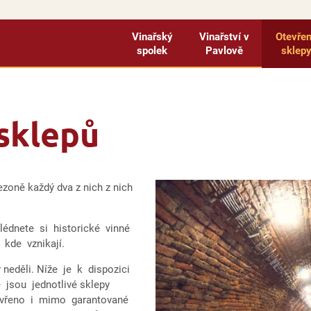
Vinařský
Vinařství v
Otevře
spolek
Pavlově
sklep
sklepů
sezoně každý dva z nich z nich
lédnete si historické vinné
, kde vznikají.
neděli. Níže je k dispozici
 jsou jednotlivé sklepy
tevřeno i mimo garantované