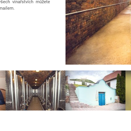
 všech vinařstvích můžete
-mailem.