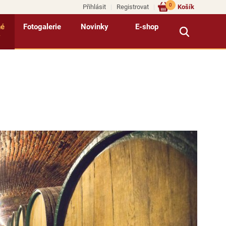
0
Přihlásit
Registrovat
Košík
né
Fotogalerie
Novinky
E-shop
y