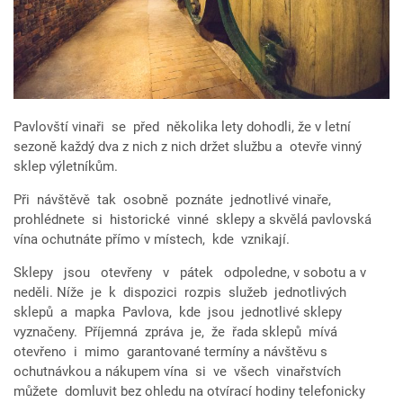
Pavlovští vinaři se před několika lety dohodli, že v letní
sezoně každý dva z nich z nich držet službu a otevře vinný
sklep výletníkům.
Při návštěvě tak osobně poznáte jednotlivé vinaře,
prohlédnete si historické vinné sklepy a skvělá pavlovská
vína ochutnáte přímo v místech, kde vznikají.
Sklepy jsou otevřeny v pátek odpoledne, v sobotu a v
neděli. Níže je k dispozici rozpis služeb jednotlivých
sklepů a mapka Pavlova, kde jsou jednotlivé sklepy
vyznačeny. Příjemná zpráva je, že řada sklepů mívá
otevřeno i mimo garantované termíny a návštěvu s
ochutnávkou a nákupem vína si ve všech vinařstvích
můžete domluvit bez ohledu na otvírací hodiny telefonicky