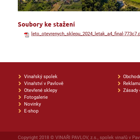
Soubory ke stažení
leto_otevrenych_sklepu_2024_letak_a4_final-773c7.
Vinařský spolek
Obchod
Vinařství v Pavlově
Reklama
Otevřené sklepy
Zásady 
Fotogalerie
Novinky
E-shop
Copyright 2018 © VINAŘI PAVLOV, z.s., spolek vinařů v Pav