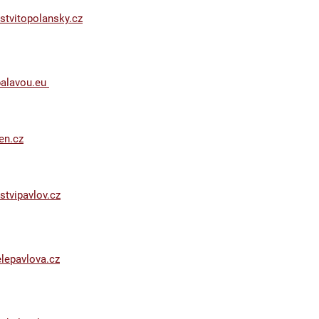
stvitopolansky.cz
alavou.eu
en.cz
stvipavlov.cz
lepavlova.cz