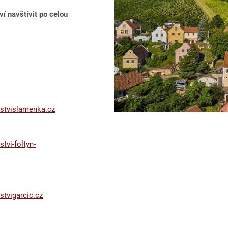
í navštívit po celou
stvislamenka.cz
tvi-foltyn-
stvigarcic.cz