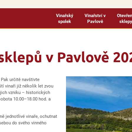
Vinařský
Vinařství v
Otevře
spolek
Pavlově
sklep
sklepů v Pavlově 20
Pak určitě navštivte
 vinaři již několik let zvou
jich vzniku – historických
 sobota 10.00–18.00 hod. a
ě jednotlivé vinaře, ochutnat
 sebou do svého vinného