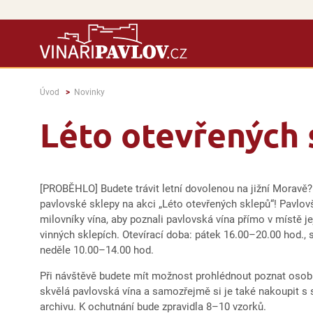
Úvod
Novinky
Léto otevřených 
[PROBĚHLO] Budete trávit letní dovolenou na jižní Moravě? 
pavlovské sklepy na akci „Léto otevřených sklepů“! Pavlovští
milovníky vína, aby poznali pavlovská vína přímo v místě je
vinných sklepích. Otevírací doba: pátek 16.00–20.00 hod.,
neděle 10.00–14.00 hod.
Při návštěvě budete mít možnost prohlédnout poznat osobn
skvělá pavlovská vína a samozřejmě si je také nakoupit s
archivu. K ochutnání bude zpravidla 8–10 vzorků.