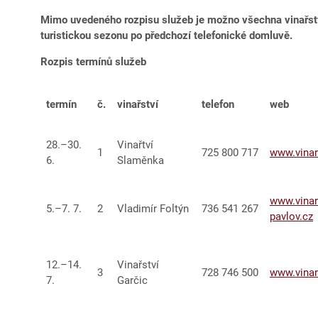
Mimo uvedeného rozpisu služeb je možno všechna vinařstv
turistickou sezonu po předchozí telefonické domluvě.
Rozpis termínů služeb
termín
č.
vinařství
telefon
web
28.–30.
Vinařtví
1
725 800 717
www.vinar
6.
Slaměnka
www.vinars
5.–7. 7.
2
Vladimír Foltýn
736 541 267
pavlov.cz
12.–14.
Vinařství
3
728 746 500
www.vinar
7.
Garčic