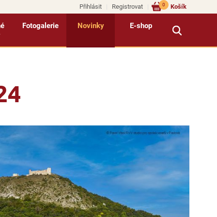
0
Přihlásit
Registrovat
Košík
né
Fotogalerie
Novinky
E-shop
y
24