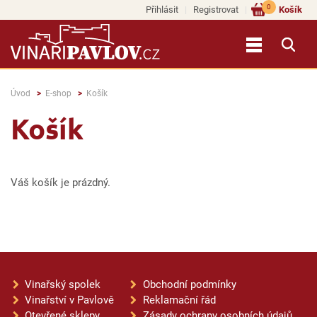
0
Přihlásit
Registrovat
Košík
Úvod
E-shop
Košík
Košík
Váš košík je prázdný.
Vinařský spolek
Obchodní podmínky
Vinařství v Pavlově
Reklamační řád
Otevřené sklepy
Zásady ochrany osobních údajů