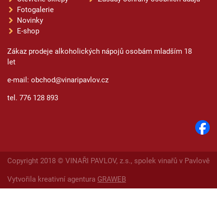
Fotogalerie
Novinky
E-shop
Zákaz prodeje alkoholických nápojů osobám mladším 18
let
e-mail: obchod@vinaripavlov.cz
tel. 776 128 893
Copyright 2018 © VINAŘI PAVLOV, z.s., spolek vinařů v Pavlově
Vytvořila kreativní agentura
GRAWEB