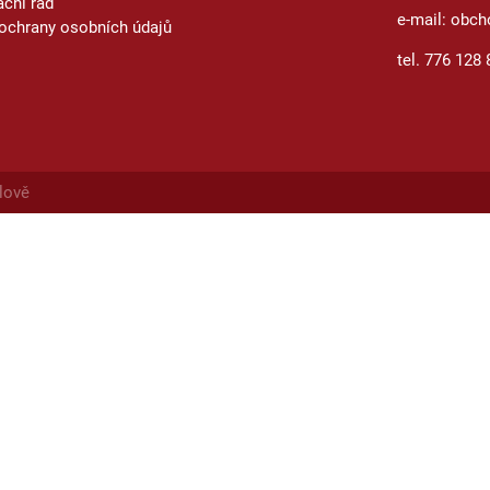
ční řád
e-mail: obch
ochrany osobních údajů
tel. 776 128 
lově