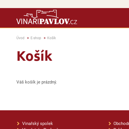
Úvod
E-shop
Košík
Košík
Váš košík je prázdný.
Vinařský spolek
Obchod