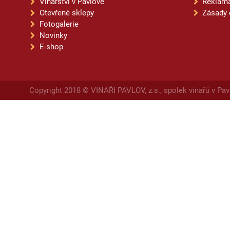
Vinařství v Pavlově
Reklama
Otevřené sklepy
Zásady 
Fotogalerie
Novinky
E-shop
Copyright 2018 © VINAŘI PAVLOV, z.s., spolek vinařů v Pav