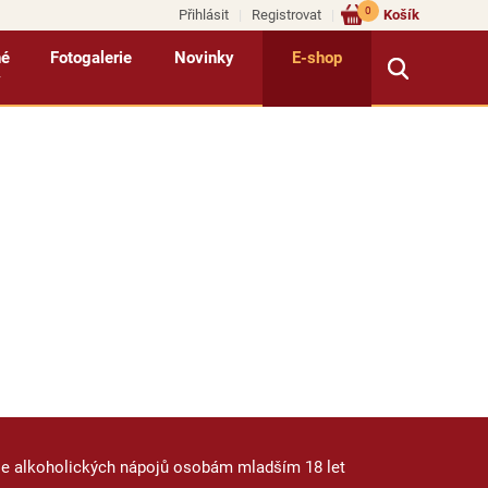
0
Přihlásit
Registrovat
Košík
né
Fotogalerie
Novinky
E-shop
y
je alkoholických nápojů osobám mladším 18 let