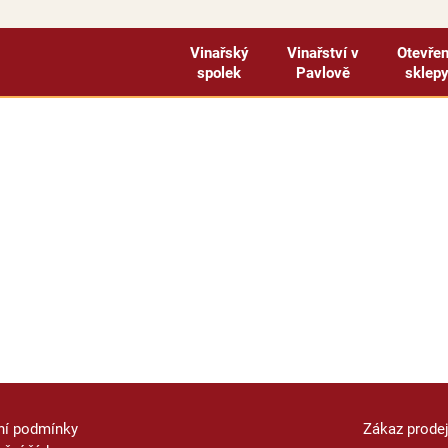
Vinařský
Vinařství v
Otevře
spolek
Pavlově
sklep
ní podmínky
Zákaz prode