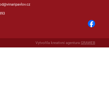
od@vinaripavlov.cz
893
Vytvořila kreativní agentura
GRAWEB