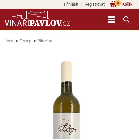
0
Přihlásit
Registrovat
Košík
Úvod
E-shop
Bílá vína