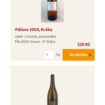
Pálava 2024, Krška
výběr z hroznů, polosladké
PALAVIA Vinum - P. Krška
220 Kč
Počet
ks
Do košíku