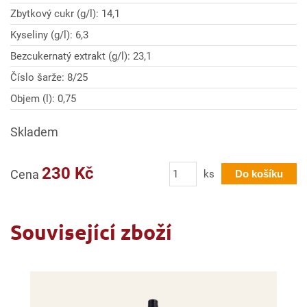
Zbytkový cukr (g/l): 14,1
Kyseliny (g/l): 6,3
Bezcukernatý extrakt (g/l): 23,1
Číslo šarže: 8/25
Objem (l): 0,75
Skladem
Počet
230 Kč
Cena
ks
Do košíku
Související zboží