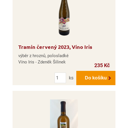
Tramín červený 2023, Víno Iris
výběr z hroznů, polosladké
Víno Iris - Zdeněk Šilinek
235 Kč
Počet
ks
Do košíku