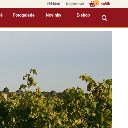
0
Přihlásit
Registrovat
Košík
né
Fotogalerie
Novinky
E-shop
y