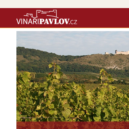
Vína našich vinařů si objedn