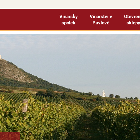
Vinařský
Vinařství v
Otevře
spolek
Pavlově
sklep
ejte na e-