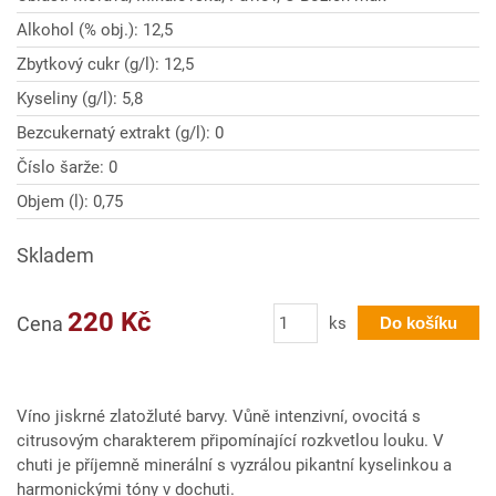
Alkohol (% obj.): 12,5
Zbytkový cukr (g/l): 12,5
Kyseliny (g/l): 5,8
Bezcukernatý extrakt (g/l): 0
Číslo šarže: 0
Objem (l): 0,75
Skladem
Počet
220 Kč
Cena
ks
Do košíku
Víno jiskrné zlatožluté barvy. Vůně intenzivní, ovocitá s
citrusovým charakterem připomínající rozkvetlou louku. V
chuti je příjemně minerální s vyzrálou pikantní kyselinkou a
harmonickými tóny v dochuti.