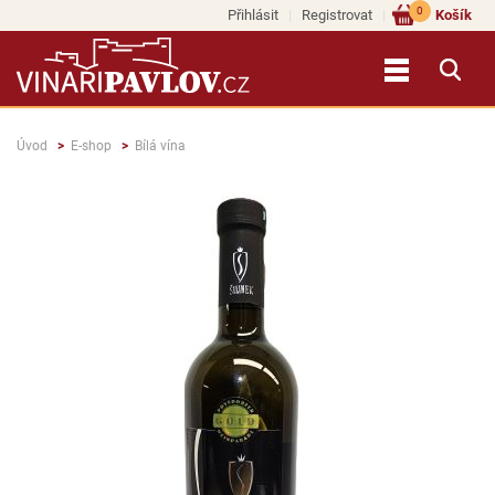
0
Přihlásit
Registrovat
Košík
Úvod
E-shop
Bílá vína