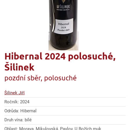
Hibernal 2024 polosuché,
Šilinek
pozdní sběr, polosuché
Šilinek Jiří
Ročník: 2024
Odrůda: Hibernal
Druh vína: bílé
Oblast: Morava, Mikulovská, Pavlov, U Božích muk