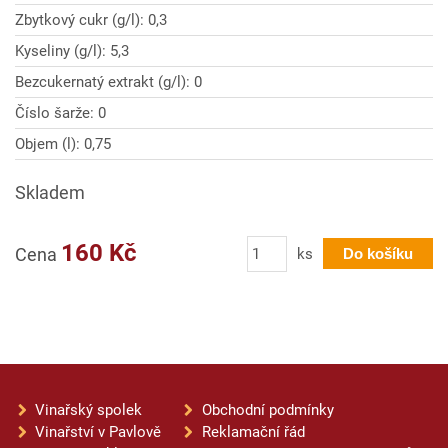
Zbytkový cukr (g/l): 0,3
Kyseliny (g/l): 5,3
Bezcukernatý extrakt (g/l): 0
Číslo šarže: 0
Objem (l): 0,75
Skladem
Počet
160 Kč
Cena
ks
Do košíku
Vinařský spolek
Obchodní podmínky
Vinařství v Pavlově
Reklamační řád