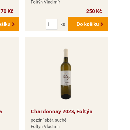
Foltýn Vladimír
170 Kč
250 Kč
Počet
ks
ošíku
Do košíku
a
Chardonnay 2023, Foltýn
pozdní sběr, suché
Foltýn Vladimír