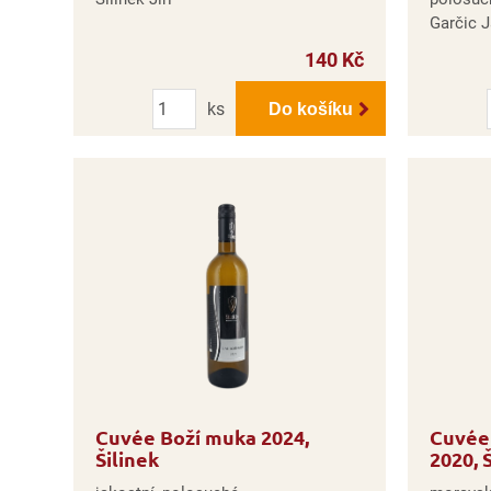
Garčic 
140 Kč
Počet
ks
Do košíku
Cuvée Boží muka 2024,
Cuvée
Šilinek
2020, 