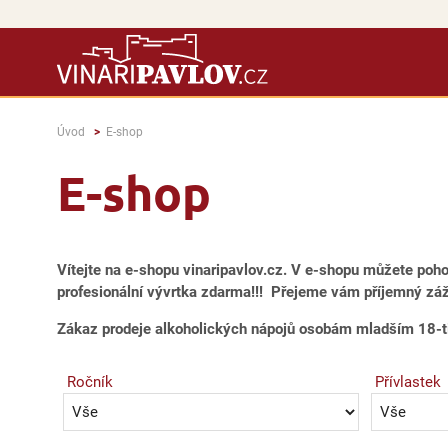
Úvod
E-shop
E-shop
Vítejte na e-shopu vinaripavlov.cz. V e-shopu můžete poh
profesionální vývrtka zdarma!!! Přejeme vám příjemný záži
Zákaz prodeje alkoholických nápojů osobám mladším 18-ti
Ročník
Přívlastek