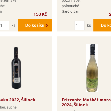
ké zemské
pozdní sběr,
ché
polosuché
iří
Garčic Jan
150 Kč
Počet
Počet
ks
ks
Do košíku
Do k
vka 2022, Šilinek
Frizzante Muškát mor
2024, Šilinek
běr, suché