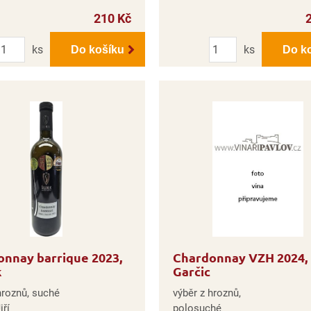
210 Kč
Počet
Počet
ks
ks
Do košíku
Do k
nnay barrique 2023,
Chardonnay VZH 2024,
k
Garčic
hroznů, suché
výběr z hroznů,
iří
polosuché