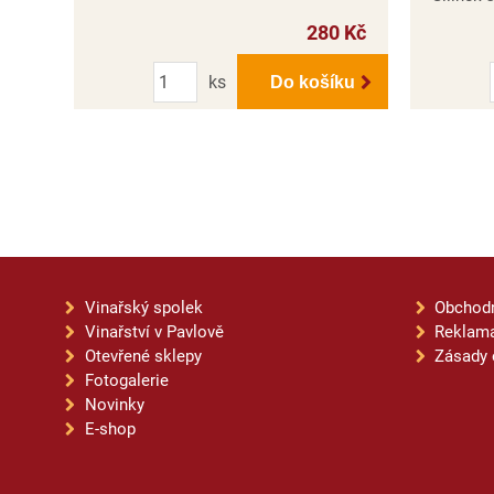
280 Kč
Počet
ks
Do košíku
Vinařský spolek
Obchod
Vinařství v Pavlově
Reklama
Otevřené sklepy
Zásady 
Fotogalerie
Novinky
E-shop