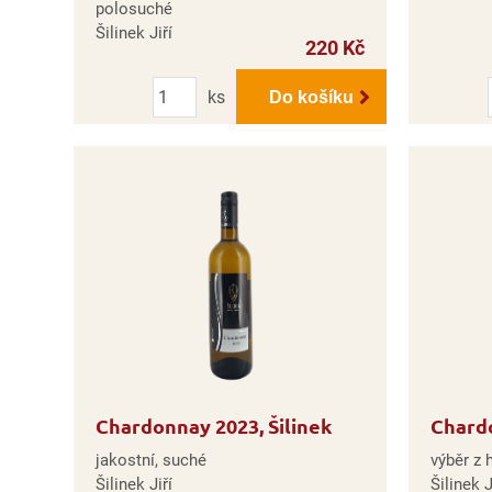
polosuché
Šilinek Jiří
220 Kč
Počet
ks
Do košíku
Chardonnay 2023, Šilinek
Chardo
jakostní, suché
výběr z 
Šilinek Jiří
Šilinek J