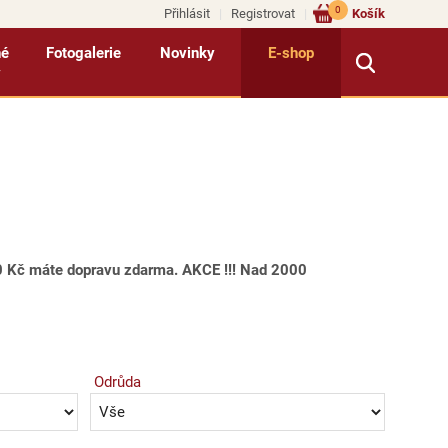
0
Přihlásit
Registrovat
Košík
né
Fotogalerie
Novinky
E-shop
y
500 Kč máte dopravu zdarma. AKCE !!! Nad 2000
Odrůda