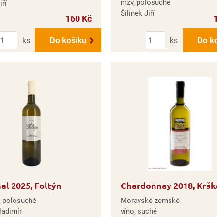
mzv, polosuché
iří
Šilinek Jiří
160 Kč
Počet
Počet
ks
ks
Do košíku
Do k
al 2025, Foltýn
Chardonnay 2018, Kršk
, polosuché
Moravské zemské
ladimír
víno, suché