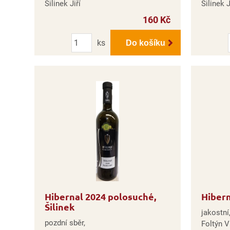
Šilinek Jiří
Šilinek J
160 Kč
Počet
ks
Do košíku
Hibernal 2024 polosuché,
Hibern
Šilinek
jakostní
pozdní sběr,
Foltýn V