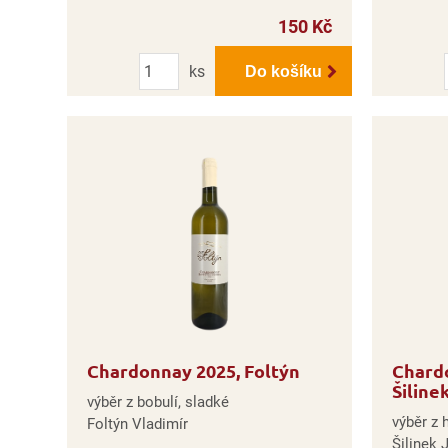
150 Kč
Počet
ks
Do košíku
Chardonnay 2025, Foltýn
Chardo
Šiline
výběr z bobulí, sladké
výběr z 
Foltýn Vladimír
Šilinek J