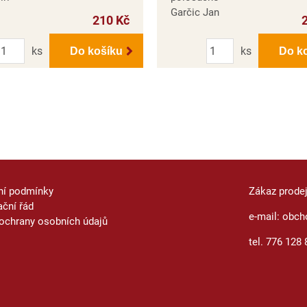
Garčic Jan
210 Kč
Počet
Počet
ks
ks
Do košíku
Do k
ní podmínky
Zákaz prode
ční řád
e-mail: obch
ochrany osobních údajů
tel. 776 128 