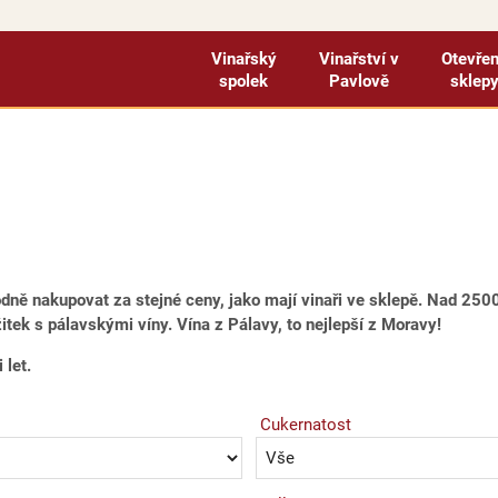
Vinařský
Vinařství v
Otevře
spolek
Pavlově
sklep
odně nakupovat za stejné ceny, jako mají vinaři ve sklepě. Nad 2
tek s pálavskými víny. Vína z Pálavy, to nejlepší z Moravy!
 let.
Cukernatost