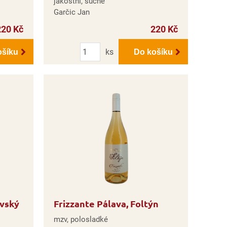
jakostní, suché
Garčic Jan
220 Kč
220 Kč
Počet
ks
ošíku
Do košíku
avský
Frizzante Pálava, Foltýn
mzv, polosladké