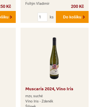
Foltýn Vladimír
250 Kč
200 Kč
Počet
ks
ošíku
Do košíku
Muscaris 2024, Víno Iris
mzv, suché
Víno Iris - Zdeněk
Šilinek