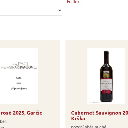
Fulltext
rosé 2025, Garčic
Cabernet Sauvignon 20
Krška
běr,
pozdní sběr, suché
hé