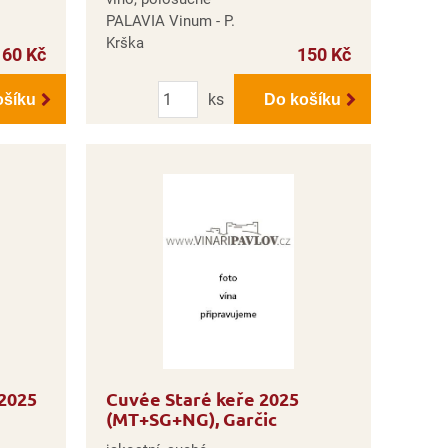
PALAVIA Vinum - P.
Krška
160 Kč
150 Kč
Počet
ks
ošíku
Do košíku
 2025
Cuvée Staré keře 2025
(MT+SG+NG), Garčic