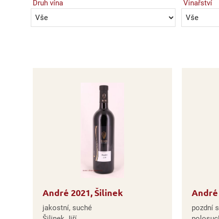
Druh vína
Vinařství
André 2021, Šilinek
André 
jakostní, suché
pozdní s
Šilinek Jiří
polosuc