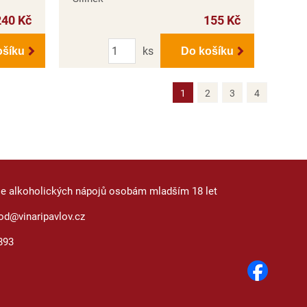
240 Kč
155 Kč
Počet
ks
ošíku
Do košíku
1
2
3
4
je alkoholických nápojů osobám mladším 18 let
od@vinaripavlov.cz
893