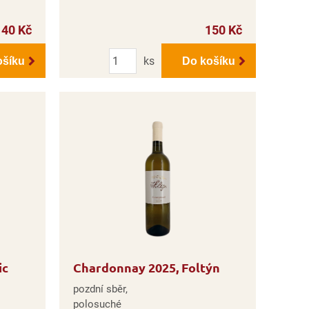
140 Kč
150 Kč
Počet
ks
ošíku
Do košíku
ic
Chardonnay 2025, Foltýn
pozdní sběr,
polosuché