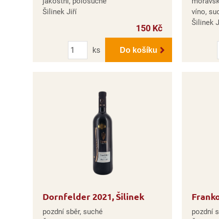
jakostní, polosuché
moravs
Šilinek Jiří
víno, su
Šilinek J
150 Kč
Počet
ks
Do košíku
Dornfelder 2021, Šilinek
Franko
pozdní sběr, suché
pozdní s