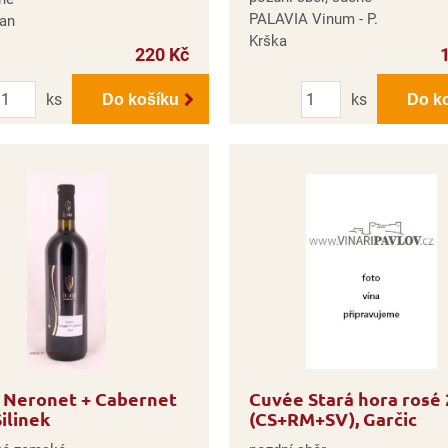
PALAVIA Vinum - P.
Jan
Krška
220 Kč
Počet
Počet
ks
ks
Do košíku
Do k
 Neronet + Cabernet
Cuvée Stará hora rosé
Šilinek
(CS+RM+SV), Garčic