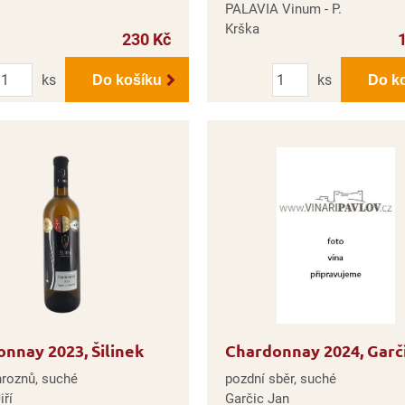
PALAVIA Vinum - P.
Krška
230 Kč
Počet
Počet
ks
ks
Do košíku
Do k
nnay 2023, Šilinek
Chardonnay 2024, Garč
hroznů, suché
pozdní sběr, suché
iří
Garčic Jan