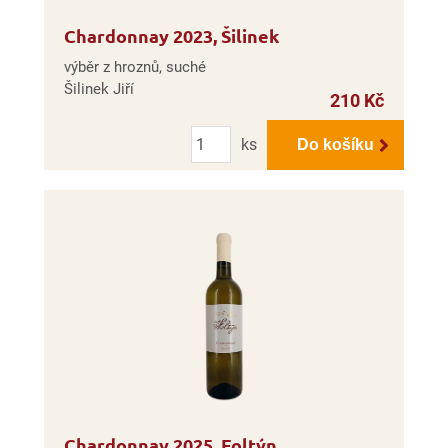
Chardonnay 2023, Šilinek
výběr z hroznů, suché
Šilinek Jiří
210 Kč
Počet
ks
Do košíku
Chardonnay 2025, Foltýn