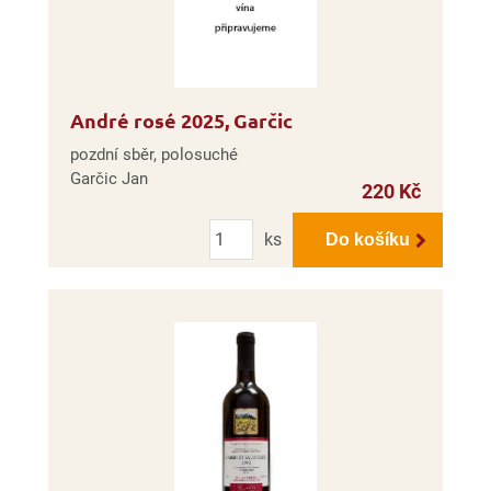
André rosé 2025, Garčic
pozdní sběr, polosuché
Garčic Jan
220 Kč
Počet
ks
Do košíku