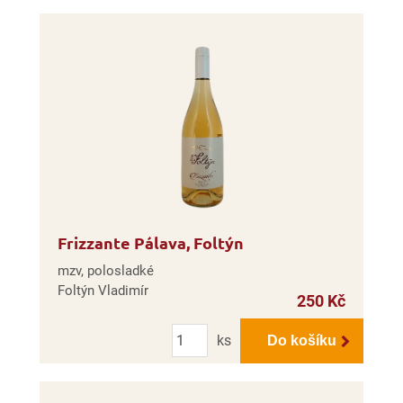
Frizzante Pálava, Foltýn
mzv, polosladké
Foltýn Vladimír
250 Kč
Počet
ks
Do košíku