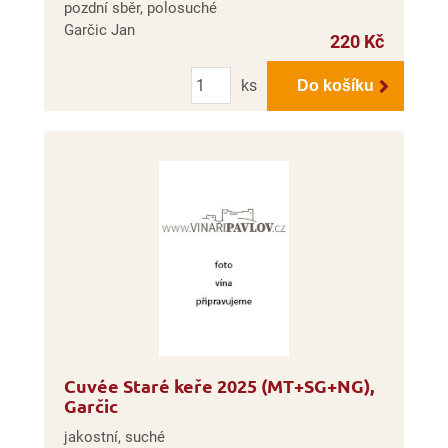
pozdní sběr, polosuché
Garčic Jan
220 Kč
Počet
ks
Do košíku
Cuvée Staré keře 2025 (MT+SG+NG),
Garčic
jakostní, suché