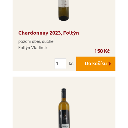
Chardonnay 2023, Foltýn
pozdní sběr, suché
Foltýn Vladimír
150 Kč
Počet
ks
Do košíku