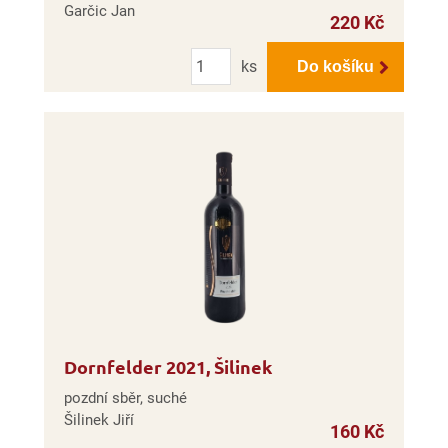
Garčic Jan
220 Kč
Počet
ks
Do košíku
Dornfelder 2021, Šilinek
pozdní sběr, suché
Šilinek Jiří
160 Kč