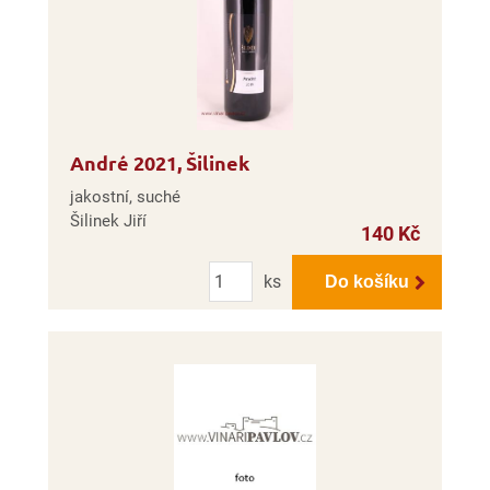
André 2021, Šilinek
jakostní, suché
Šilinek Jiří
140 Kč
Počet
ks
Do košíku