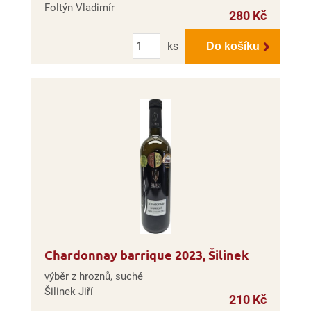
Foltýn Vladimír
280 Kč
Počet
ks
Do košíku
Chardonnay barrique 2023, Šilinek
výběr z hroznů, suché
Šilinek Jiří
210 Kč