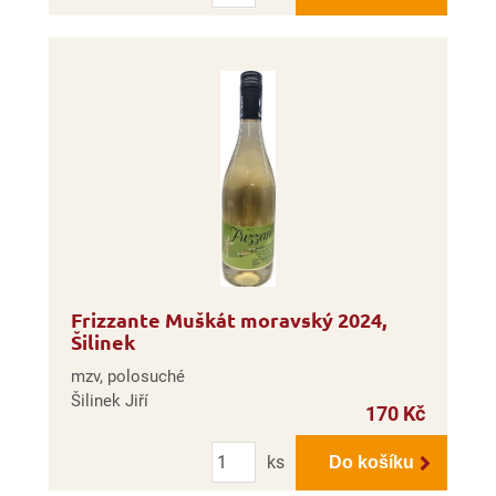
Frizzante Muškát moravský 2024,
Šilinek
mzv, polosuché
Šilinek Jiří
170 Kč
Počet
ks
Do košíku