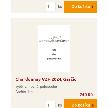
Počet
ks
Do košíku
Chardonnay VZH 2024, Garčic
výběr z hroznů, polosuché
Garčic Jan
240 Kč
Počet
ks
Do košíku