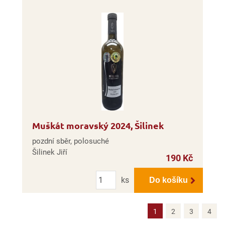
Muškát moravský 2024, Šilinek
pozdní sběr, polosuché
Šilinek Jiří
190 Kč
Počet
ks
Do košíku
1
2
3
4