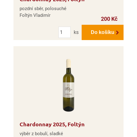
pozdní sběr, polosuché
Foltýn Vladimír
200 Kč
Počet
ks
Do košíku
Chardonnay 2025, Foltýn
výběr z bobulí, sladké