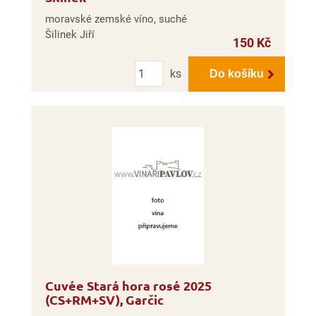
moravské zemské víno, suché
Šilinek Jiří
150 Kč
Počet
ks
Do košíku
Cuvée Stará hora rosé 2025
(CS+RM+SV), Garčic