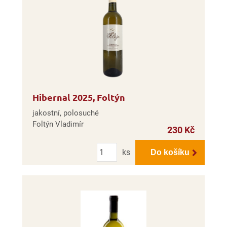
Hibernal 2025, Foltýn
jakostní, polosuché
Foltýn Vladimír
230 Kč
Počet
ks
Do košíku