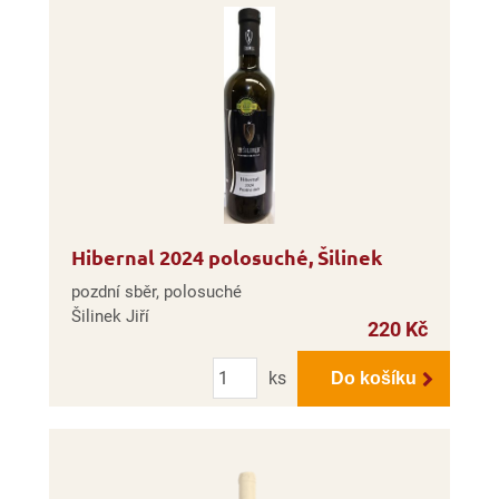
Hibernal 2024 polosuché, Šilinek
pozdní sběr, polosuché
Šilinek Jiří
220 Kč
Počet
ks
Do košíku