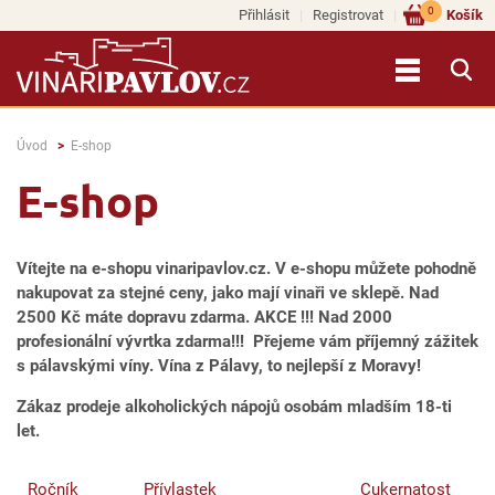
0
Přihlásit
Registrovat
Košík
Úvod
E-shop
E-shop
Vítejte na e-shopu vinaripavlov.cz. V e-shopu můžete pohodně
nakupovat za stejné ceny, jako mají vinaři ve sklepě. Nad
2500 Kč máte dopravu zdarma. AKCE !!! Nad 2000
profesionální vývrtka zdarma!!! Přejeme vám příjemný zážitek
s pálavskými víny. Vína z Pálavy, to nejlepší z Moravy!
Zákaz prodeje alkoholických nápojů osobám mladším 18-ti
let.
Ročník
Přívlastek
Cukernatost