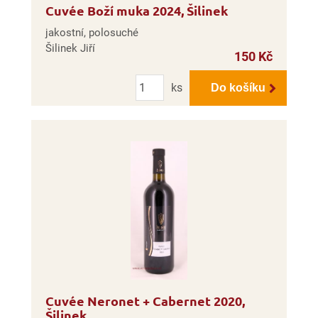
Cuvée Boží muka 2024, Šilinek
jakostní, polosuché
Šilinek Jiří
150 Kč
Počet
ks
Do košíku
Cuvée Neronet + Cabernet 2020,
Šilinek