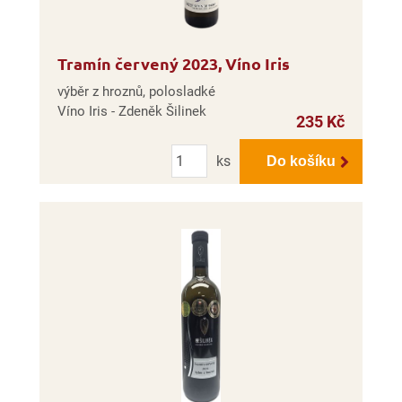
Tramín červený 2023, Víno Iris
výběr z hroznů, polosladké
Víno Iris - Zdeněk Šilinek
235 Kč
Počet
ks
Do košíku