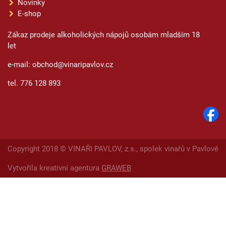
Novinky
E-shop
Zákaz prodeje alkoholických nápojů osobám mladším 18
let
e-mail: obchod@vinaripavlov.cz
tel. 776 128 893
Copyright 2018 © VINAŘI PAVLOV, z.s., spolek vinařů v Pavlově
Vytvořila kreativní agentura
GRAWEB