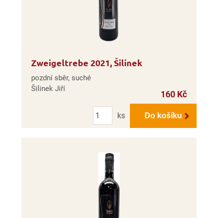
Zweigeltrebe 2021, Šilinek
pozdní sběr, suché
Šilinek Jiří
160 Kč
Počet
ks
Do košíku