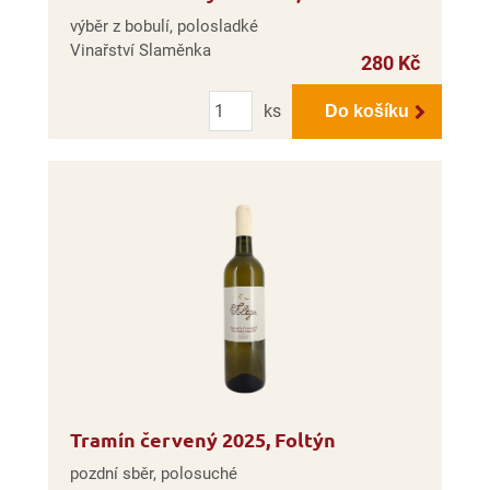
výběr z bobulí, polosladké
Vinařství Slaměnka
280 Kč
Počet
ks
Do košíku
Tramín červený 2025, Foltýn
pozdní sběr, polosuché