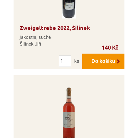
Zweigeltrebe 2022, Šilinek
jakostní, suché
Šilinek Jiří
140 Kč
Počet
ks
Do košíku