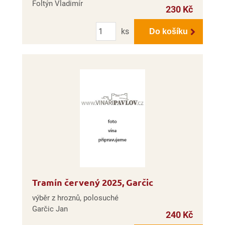
Foltýn Vladimír
230 Kč
Počet
ks
Do košíku
Tramín červený 2025, Garčic
výběr z hroznů, polosuché
Garčic Jan
240 Kč