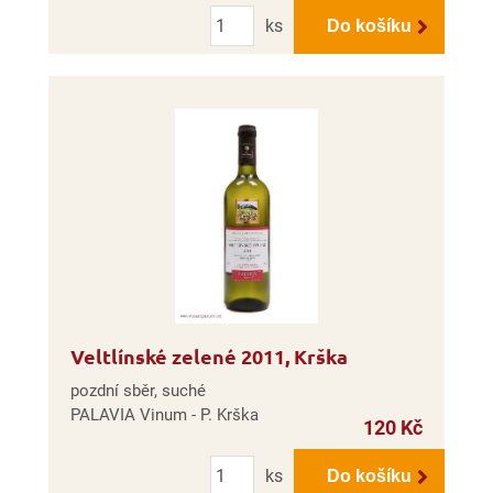
Počet
ks
Do košíku
Veltlínské zelené 2011, Krška
pozdní sběr, suché
PALAVIA Vinum - P. Krška
120 Kč
Počet
ks
Do košíku