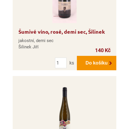
Šumivé víno, rosé, demi sec, Šilinek
jakostní, demi sec
Šilinek Jiří
140 Kč
Počet
ks
Do košíku