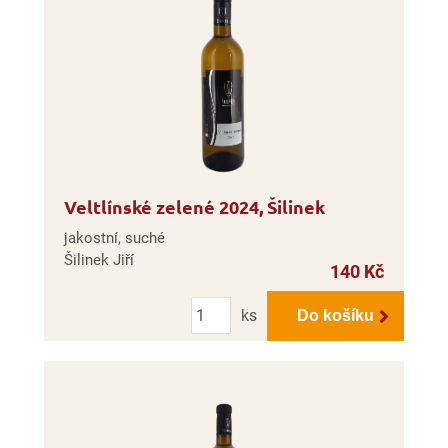
Veltlínské zelené 2024, Šilinek
jakostní, suché
Šilinek Jiří
140 Kč
Počet
ks
Do košíku