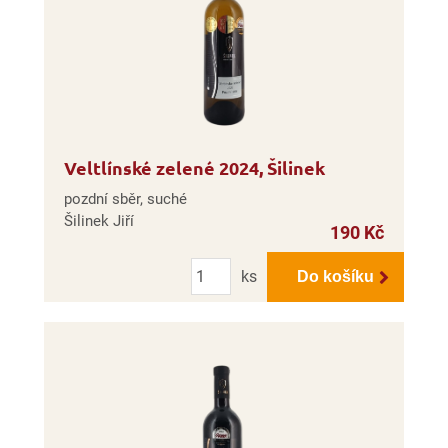
Veltlínské zelené 2024, Šilinek
pozdní sběr, suché
Šilinek Jiří
190 Kč
Počet
ks
Do košíku