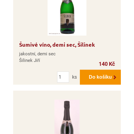
Šumivé víno, demi sec, Šilinek
jakostní, demi sec
Šilinek Jiří
140 Kč
Počet
ks
Do košíku