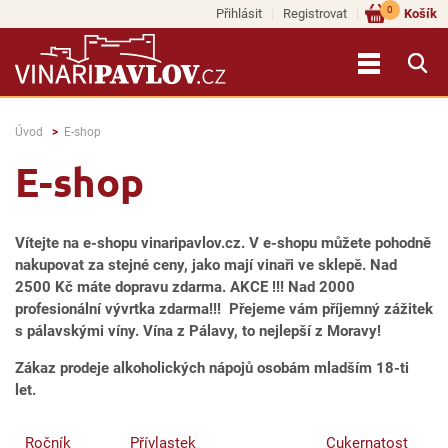
0
Přihlásit
Registrovat
Košík
Úvod
E-shop
E-shop
Vítejte na e-shopu vinaripavlov.cz. V e-shopu můžete pohodně
nakupovat za stejné ceny, jako mají vinaři ve sklepě. Nad
2500 Kč máte dopravu zdarma. AKCE !!! Nad 2000
profesionální vývrtka zdarma!!! Přejeme vám příjemný zážitek
s pálavskými víny. Vína z Pálavy, to nejlepší z Moravy!
Zákaz prodeje alkoholických nápojů osobám mladším 18-ti
let.
Ročník
Přívlastek
Cukernatost