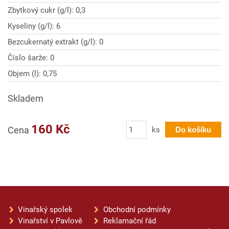
Zbytkový cukr (g/l): 0,3
Kyseliny (g/l): 6
Bezcukernatý extrakt (g/l): 0
Číslo šarže: 0
Objem (l): 0,75
Skladem
Počet
160 Kč
Cena
ks
Do košíku
Vinařský spolek
Obchodní podmínky
Vinařství v Pavlově
Reklamační řád