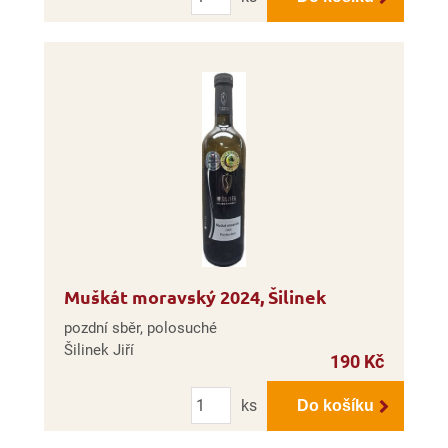
Muškát moravský 2024, Šilinek
pozdní sběr, polosuché
Šilinek Jiří
190 Kč
Počet
ks
Do košíku