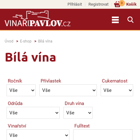
0
Přihlásit
Registrovat
Košík
Úvod
E-shop
Bílá vína
Bílá vína
Ročník
Přívlastek
Cukernatost
Odrůda
Druh vína
Vinařství
Fulltext