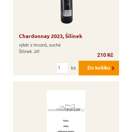
Chardonnay 2023, Šilinek
výběr z hroznů, suché
Šilinek Jiří
210 Kč
Počet
ks
Do košíku