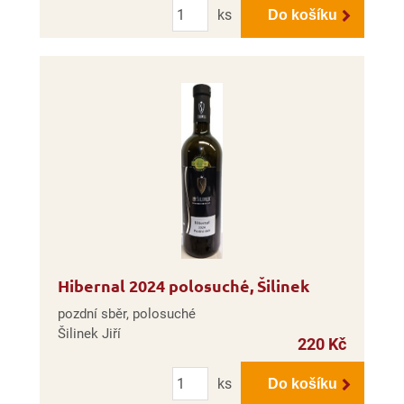
Počet
ks
Do košíku
Hibernal 2024 polosuché, Šilinek
pozdní sběr, polosuché
Šilinek Jiří
220 Kč
Počet
ks
Do košíku