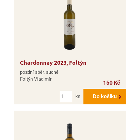
Chardonnay 2023, Foltýn
pozdní sběr, suché
Foltýn Vladimír
150 Kč
Počet
ks
Do košíku