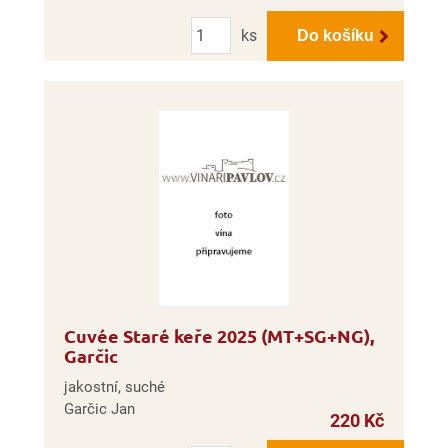
Počet
ks
Do košíku
Cuvée Staré keře 2025 (MT+SG+NG),
Garčic
jakostní, suché
Garčic Jan
220 Kč