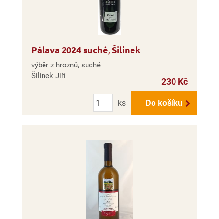
Pálava 2024 suché, Šilinek
výběr z hroznů, suché
Šilinek Jiří
230 Kč
Počet
ks
Do košíku