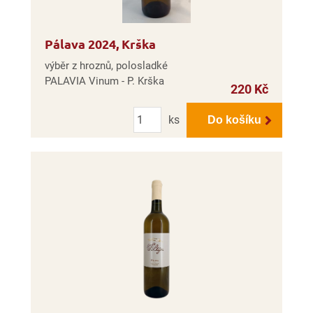
Pálava 2024, Krška
výběr z hroznů, polosladké
PALAVIA Vinum - P. Krška
220 Kč
Počet
ks
Do košíku