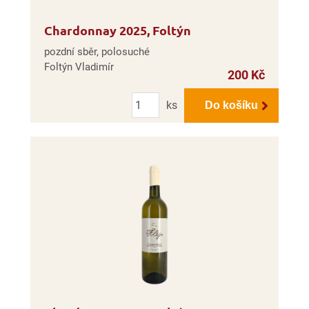
Chardonnay 2025, Foltýn
pozdní sběr, polosuché
Foltýn Vladimír
200 Kč
Počet
ks
Do košíku