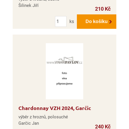
Šilinek Jiří
210 Kč
Počet
ks
Do košíku
Chardonnay VZH 2024, Garčic
výběr z hroznů, polosuché
Garčic Jan
240 Kč