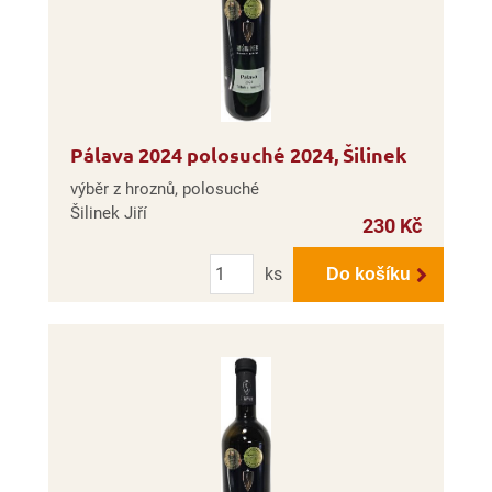
Pálava 2024 polosuché 2024, Šilinek
výběr z hroznů, polosuché
Šilinek Jiří
230 Kč
Počet
ks
Do košíku