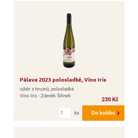
Pálava 2023 polosladké, Víno Iris
výběr z hroznů, polosladké
Víno Iris - Zdeněk Šilinek
230 Kč
Počet
ks
Do košíku