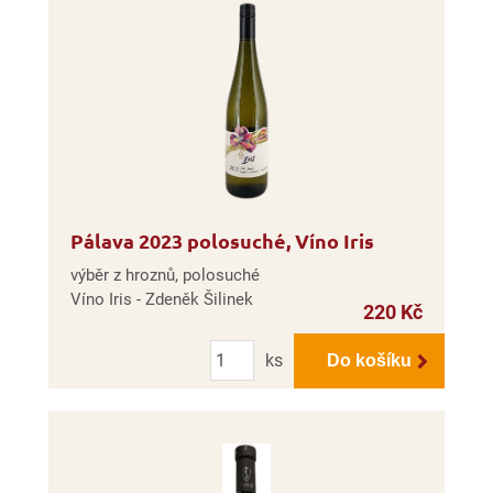
Pálava 2023 polosuché, Víno Iris
výběr z hroznů, polosuché
Víno Iris - Zdeněk Šilinek
220 Kč
Počet
ks
Do košíku