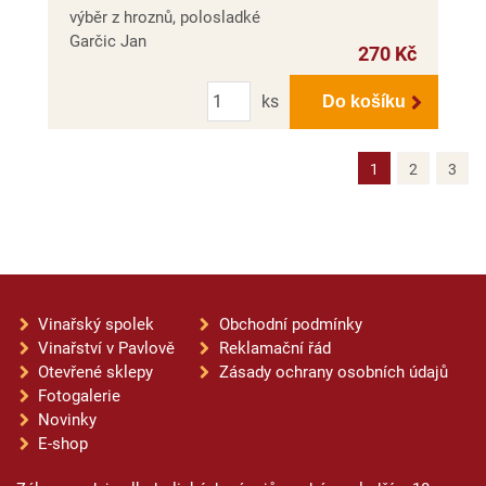
výběr z hroznů, polosladké
Garčic Jan
270 Kč
Počet
ks
Do košíku
1
2
3
Vinařský spolek
Obchodní podmínky
Vinařství v Pavlově
Reklamační řád
Otevřené sklepy
Zásady ochrany osobních údajů
Fotogalerie
Novinky
E-shop