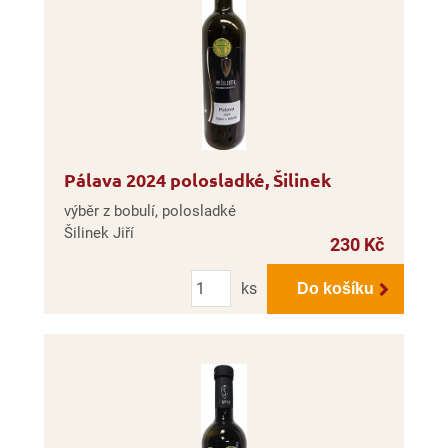
Pálava 2024 polosladké, Šilinek
výběr z bobulí, polosladké
Šilinek Jiří
230 Kč
Počet
ks
Do košíku