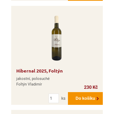
Hibernal 2025, Foltýn
jakostní, polosuché
Foltýn Vladimír
230 Kč
Počet
ks
Do košíku