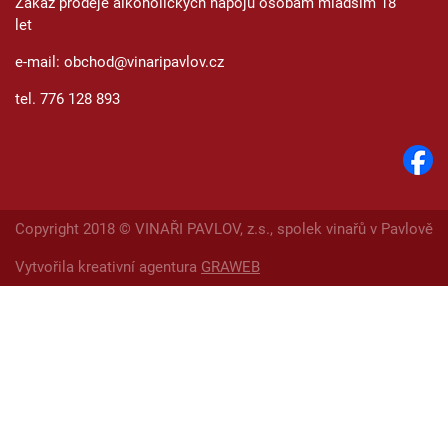
Zákaz prodeje alkoholických nápojů osobám mladším 18
let
e-mail: obchod@vinaripavlov.cz
tel. 776 128 893
Copyright 2018 © VINAŘI PAVLOV, z.s., spolek vinařů v Pavlově
Vytvořila kreativní agentura
GRAWEB