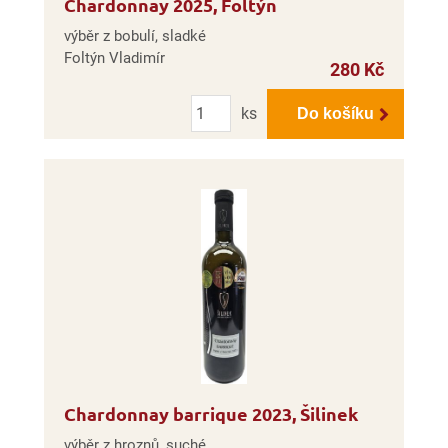
Chardonnay 2025, Foltýn
výběr z bobulí, sladké
Foltýn Vladimír
280 Kč
Počet
ks
Do košíku
Chardonnay barrique 2023, Šilinek
výběr z hroznů, suché