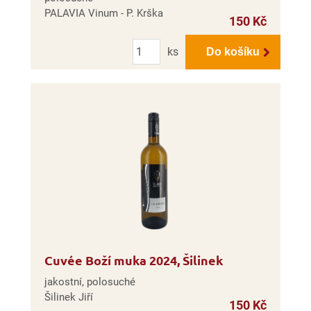
PALAVIA Vinum - P. Krška
150 Kč
Počet
ks
Do košíku
Cuvée Boží muka 2024, Šilinek
jakostní, polosuché
Šilinek Jiří
150 Kč