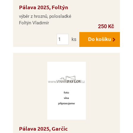
Pálava 2025, Foltýn
výběr z hroznů, polosladké
Foltýn Vladimír
250 Kč
Počet
ks
Do košíku
Pálava 2025, Garčic