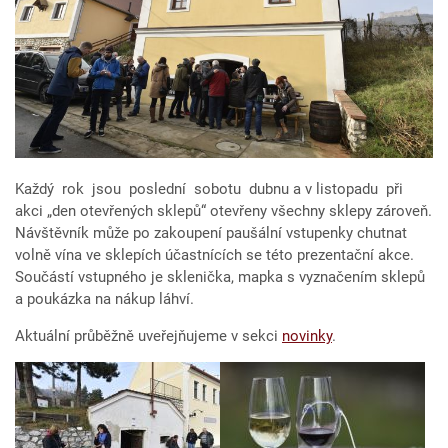
Každý rok jsou poslední sobotu dubnu a v listopadu při
akci „den otevřených sklepů“ otevřeny všechny sklepy zároveň.
Návštěvník může po zakoupení paušální vstupenky chutnat
volně vína ve sklepích účastnících se této prezentační akce.
Součástí vstupného je sklenička, mapka s vyznačením sklepů
a poukázka na nákup láhví.
Aktuální průběžně uveřejňujeme v sekci
novinky
.