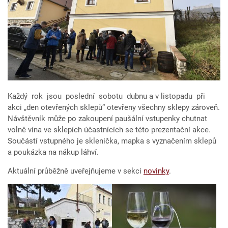
Každý rok jsou poslední sobotu dubnu a v listopadu při
akci „den otevřených sklepů“ otevřeny všechny sklepy zároveň.
Návštěvník může po zakoupení paušální vstupenky chutnat
volně vína ve sklepích účastnících se této prezentační akce.
Součástí vstupného je sklenička, mapka s vyznačením sklepů
a poukázka na nákup láhví.
Aktuální průběžně uveřejňujeme v sekci
novinky
.