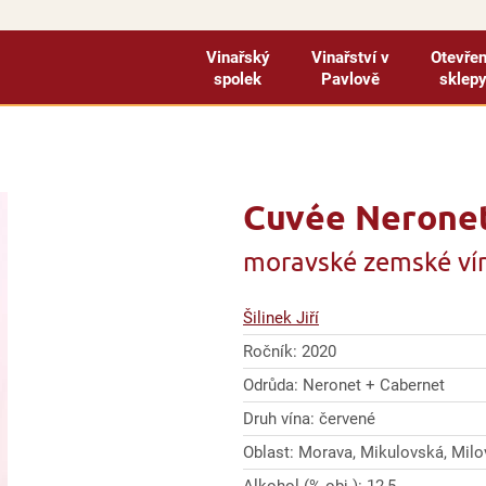
Vinařský
Vinařství v
Otevře
spolek
Pavlově
sklep
Cuvée Neronet 
moravské zemské ví
Šilinek Jiří
Ročník: 2020
Odrůda: Neronet + Cabernet
Druh vína: červené
Oblast: Morava, Mikulovská, Mil