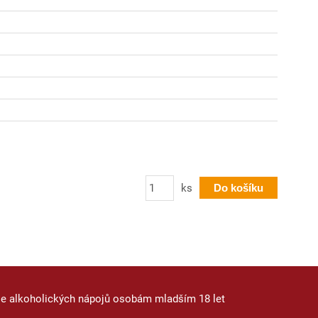
Počet
ks
Do košíku
je alkoholických nápojů osobám mladším 18 let