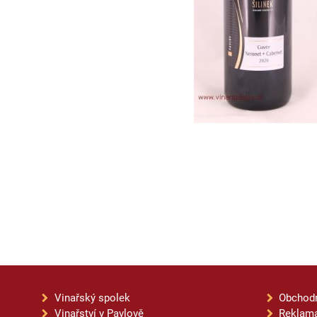
Vinařský spolek
Obchod
Vinařství v Pavlově
Reklama