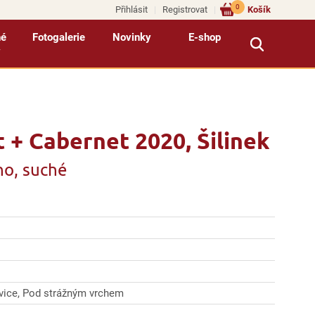
0
Přihlásit
Registrovat
Košík
né
Fotogalerie
Novinky
E-shop
y
+ Cabernet 2020, Šilinek
no, suché
ovice, Pod strážným vrchem