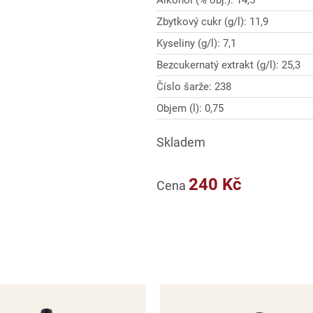
Alkohol (% obj.): 14,5
Zbytkový cukr (g/l): 11,9
Kyseliny (g/l): 7,1
Bezcukernatý extrakt (g/l): 25,3
Číslo šarže: 238
Objem (l): 0,75
Skladem
240 Kč
Cena