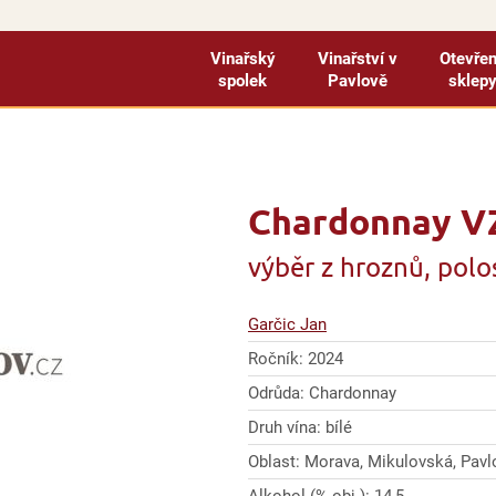
Vinařský
Vinařství v
Otevře
spolek
Pavlově
sklep
Chardonnay VZ
výběr z hroznů, pol
Garčic Jan
Ročník: 2024
Odrůda: Chardonnay
Druh vína: bílé
Oblast: Morava, Mikulovská, Pavlo