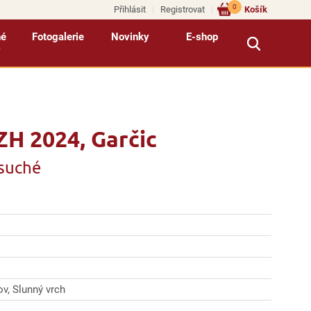
0
Přihlásit
Registrovat
Košík
né
Fotogalerie
Novinky
E-shop
y
H 2024, Garčic
osuché
v, Slunný vrch