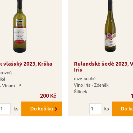
k vlašský 2023, Krška
Rulandské šedé 2023, 
Iris
hroznů,
mzv, suché
dké
Víno Iris - Zdeněk
 Vinum - P.
Šilinek
200 Kč
Počet
Počet
ks
ks
Do košíku
Do k