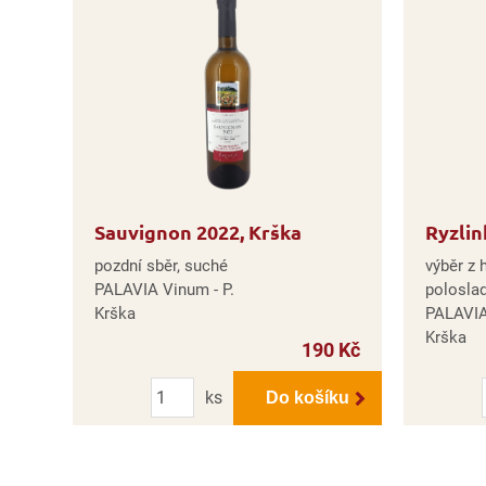
Sauvignon 2022, Krška
Ryzlin
pozdní sběr, suché
výběr z 
PALAVIA Vinum - P.
polosla
Krška
PALAVIA
Krška
190 Kč
Počet
ks
Do košíku