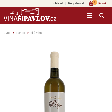
0
Přihlásit
Registrovat
Košík
Úvod
E-shop
Bílá vína