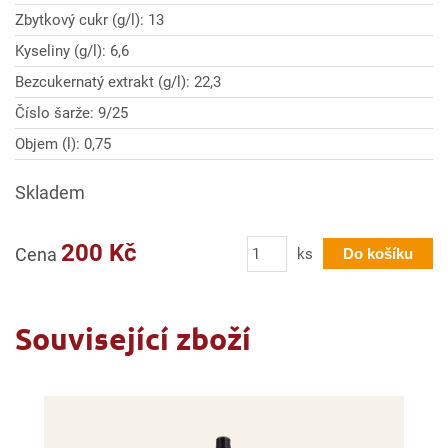
Zbytkový cukr (g/l): 13
Kyseliny (g/l): 6,6
Bezcukernatý extrakt (g/l): 22,3
Číslo šarže: 9/25
Objem (l): 0,75
Skladem
Počet
200 Kč
Cena
ks
Do košíku
Související zboží