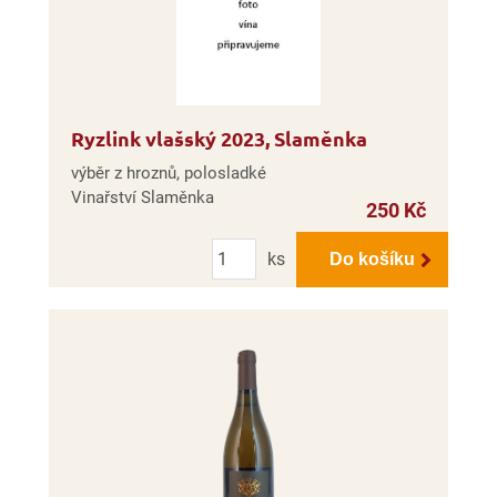
Ryzlink vlašský 2023, Slaměnka
výběr z hroznů, polosladké
Vinařství Slaměnka
250 Kč
Počet
ks
Do košíku