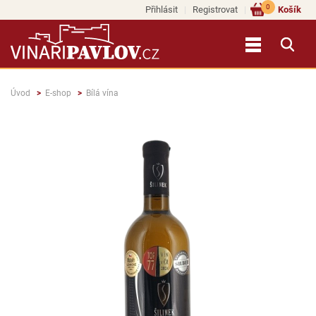
0
Přihlásit
Registrovat
Košík
Úvod
E-shop
Bílá vína