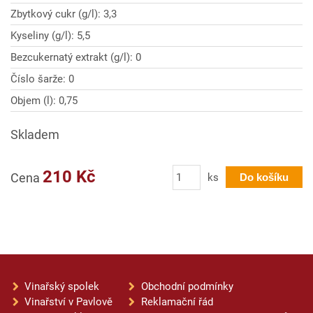
Zbytkový cukr (g/l): 3,3
Kyseliny (g/l): 5,5
Bezcukernatý extrakt (g/l): 0
Číslo šarže: 0
Objem (l): 0,75
Skladem
Počet
210 Kč
Cena
ks
Do košíku
Vinařský spolek
Obchodní podmínky
Vinařství v Pavlově
Reklamační řád