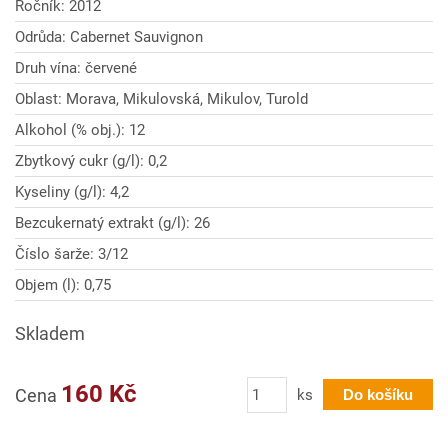
Ročník: 2012
Odrůda: Cabernet Sauvignon
Druh vína: červené
Oblast: Morava, Mikulovská, Mikulov, Turold
Alkohol (% obj.): 12
Zbytkový cukr (g/l): 0,2
Kyseliny (g/l): 4,2
Bezcukernatý extrakt (g/l): 26
Číslo šarže: 3/12
Objem (l): 0,75
Skladem
Počet
160 Kč
Cena
ks
Do košíku