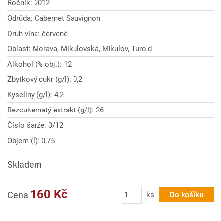
Ročník: 2012
Odrůda: Cabernet Sauvignon
Druh vína: červené
Oblast: Morava, Mikulovská, Mikulov, Turold
Alkohol (% obj.): 12
Zbytkový cukr (g/l): 0,2
Kyseliny (g/l): 4,2
Bezcukernatý extrakt (g/l): 26
Číslo šarže: 3/12
Objem (l): 0,75
Skladem
Počet
160 Kč
Cena
ks
Do košíku