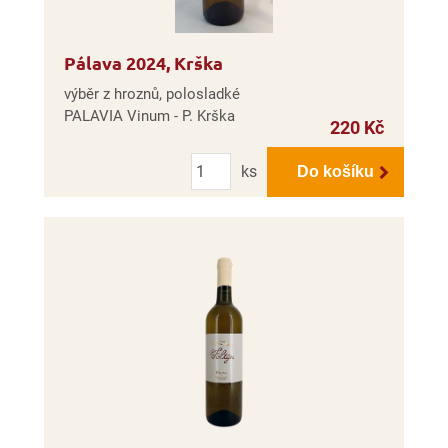
Pálava 2024, Krška
výběr z hroznů, polosladké
PALAVIA Vinum - P. Krška
220 Kč
Počet
ks
Do košíku