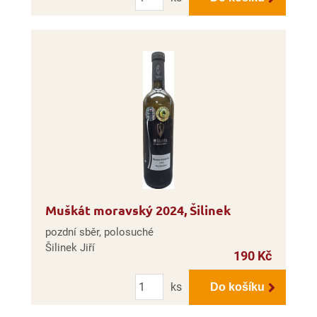
Muškát moravský 2024, Šilinek
pozdní sběr, polosuché
Šilinek Jiří
190 Kč
Počet
ks
Do košíku