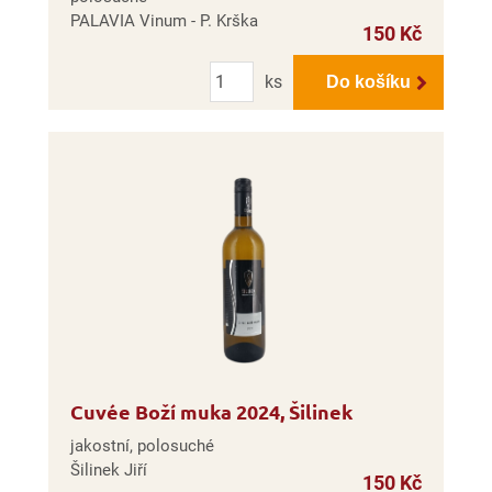
PALAVIA Vinum - P. Krška
150 Kč
Počet
ks
Do košíku
Cuvée Boží muka 2024, Šilinek
jakostní, polosuché
Šilinek Jiří
150 Kč