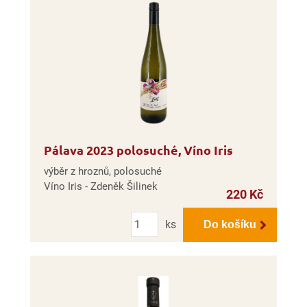
Pálava 2023 polosuché, Víno Iris
výběr z hroznů, polosuché
Víno Iris - Zdeněk Šilinek
220 Kč
Počet
ks
Do košíku