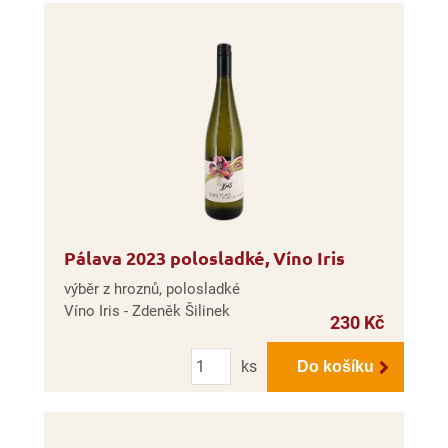
Pálava 2023 polosladké, Víno Iris
výběr z hroznů, polosladké
Víno Iris - Zdeněk Šilinek
230 Kč
Počet
ks
Do košíku