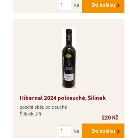
Počet
ks
Do košíku
Hibernal 2024 polosuché, Šilinek
pozdní sběr, polosuché
Šilinek Jiří
220 Kč
Počet
ks
Do košíku