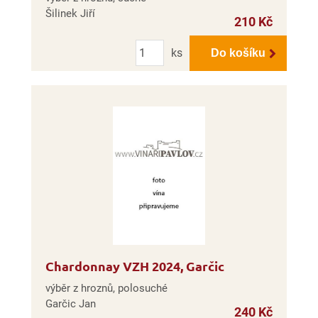
Šilinek Jiří
210 Kč
Počet
ks
Do košíku
Chardonnay VZH 2024, Garčic
výběr z hroznů, polosuché
Garčic Jan
240 Kč