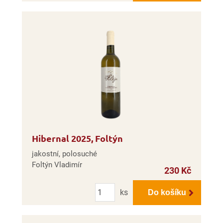
Hibernal 2025, Foltýn
jakostní, polosuché
Foltýn Vladimír
230 Kč
Počet
ks
Do košíku