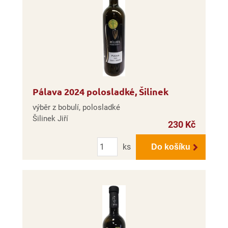
Pálava 2024 polosladké, Šilinek
výběr z bobulí, polosladké
Šilinek Jiří
230 Kč
Počet
ks
Do košíku