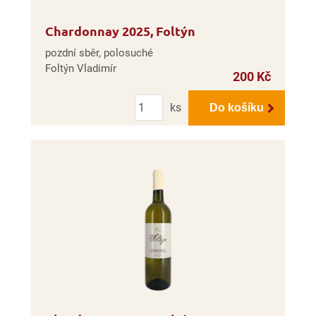
Chardonnay 2025, Foltýn
pozdní sběr, polosuché
Foltýn Vladimír
200 Kč
Počet
ks
Do košíku