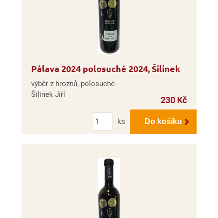
Pálava 2024 polosuché 2024, Šilinek
výběr z hroznů, polosuché
Šilinek Jiří
230 Kč
Počet
ks
Do košíku