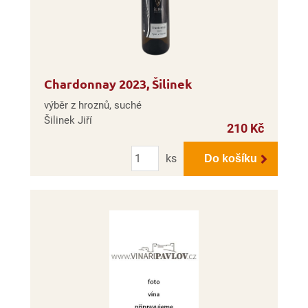
Chardonnay 2023, Šilinek
výběr z hroznů, suché
Šilinek Jiří
210 Kč
Počet
ks
Do košíku