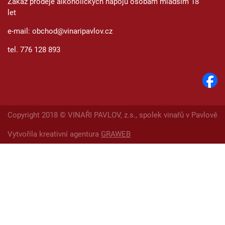
Zákaz prodeje alkoholických nápojů osobám mladším 18
let
e-mail: obchod@vinaripavlov.cz
tel. 776 128 893
Copyright 2018 © VINAŘI PAVLOV, z.s., spolek vinařů v Pavlově
Vytvořila kreativní agentura
GRAWEB