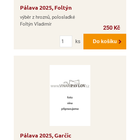
Pálava 2025, Foltýn
výběr z hroznů, polosladké
Foltýn Vladimír
250 Kč
Počet
ks
Do košíku
Pálava 2025, Garčic