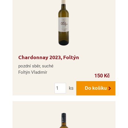
Chardonnay 2023, Foltýn
pozdní sběr, suché
Foltýn Vladimír
150 Kč
Počet
ks
Do košíku