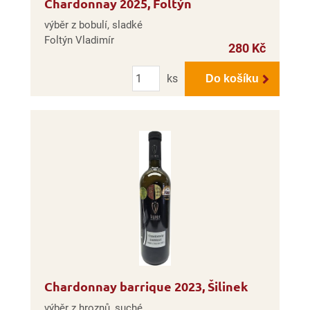
Chardonnay 2025, Foltýn
výběr z bobulí, sladké
Foltýn Vladimír
280 Kč
Počet
ks
Do košíku
Chardonnay barrique 2023, Šilinek
výběr z hroznů, suché