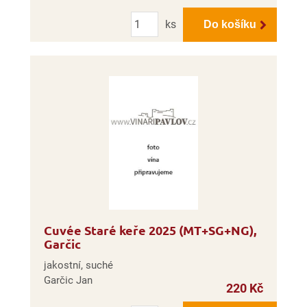
Počet
ks
Do košíku
Cuvée Staré keře 2025 (MT+SG+NG),
Garčic
jakostní, suché
Garčic Jan
220 Kč