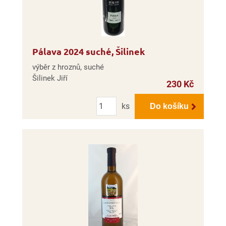
Pálava 2024 suché, Šilinek
výběr z hroznů, suché
Šilinek Jiří
230 Kč
Počet
ks
Do košíku