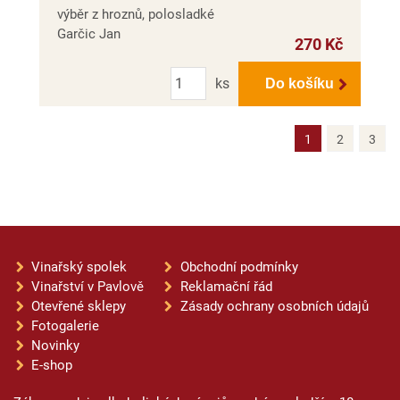
výběr z hroznů, polosladké
Garčic Jan
270 Kč
Počet
ks
Do košíku
1
2
3
Vinařský spolek
Obchodní podmínky
Vinařství v Pavlově
Reklamační řád
Otevřené sklepy
Zásady ochrany osobních údajů
Fotogalerie
Novinky
E-shop