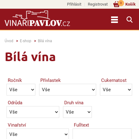
0
Přihlásit
Registrovat
Košík
Úvod
E-shop
Bílá vína
Bílá vína
Ročník
Přívlastek
Cukernatost
Odrůda
Druh vína
Vinařství
Fulltext