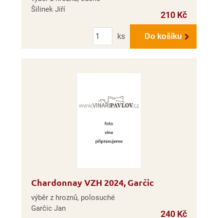
Šilinek Jiří
210 Kč
Počet
ks
Do košíku
Chardonnay VZH 2024, Garčic
výběr z hroznů, polosuché
Garčic Jan
240 Kč