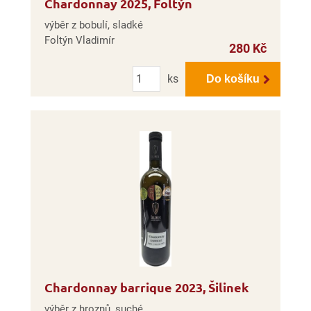
Chardonnay 2025, Foltýn
výběr z bobulí, sladké
Foltýn Vladimír
280 Kč
Počet
ks
Do košíku
Chardonnay barrique 2023, Šilinek
výběr z hroznů, suché