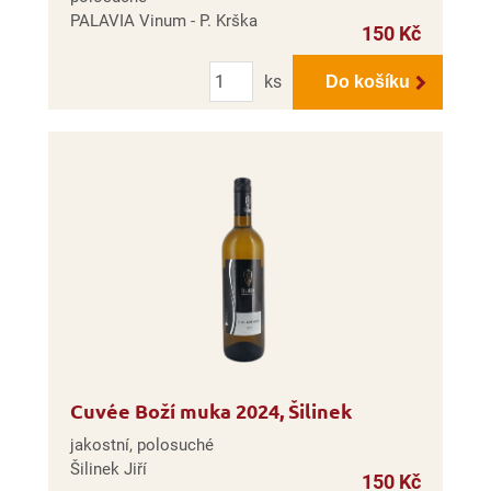
PALAVIA Vinum - P. Krška
150 Kč
Počet
ks
Do košíku
Cuvée Boží muka 2024, Šilinek
jakostní, polosuché
Šilinek Jiří
150 Kč