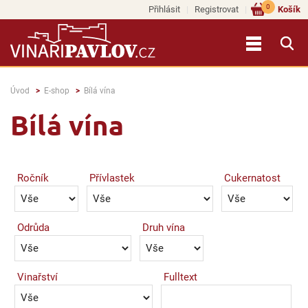
0
Přihlásit
Registrovat
Košík
Úvod
E-shop
Bílá vína
Bílá vína
Ročník
Přívlastek
Cukernatost
Odrůda
Druh vína
Vinařství
Fulltext