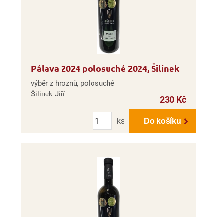
Pálava 2024 polosuché 2024, Šilinek
výběr z hroznů, polosuché
Šilinek Jiří
230 Kč
Počet
ks
Do košíku