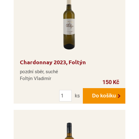
Chardonnay 2023, Foltýn
pozdní sběr, suché
Foltýn Vladimír
150 Kč
Počet
ks
Do košíku