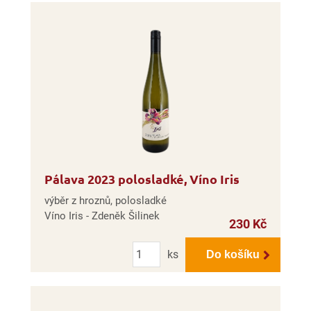
Pálava 2023 polosladké, Víno Iris
výběr z hroznů, polosladké
Víno Iris - Zdeněk Šilinek
230 Kč
Počet
ks
Do košíku