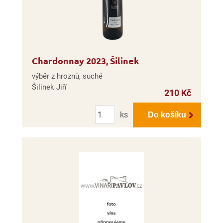
Chardonnay 2023, Šilinek
výběr z hroznů, suché
Šilinek Jiří
210 Kč
Počet
ks
Do košíku