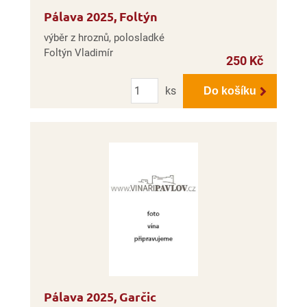
Pálava 2025, Foltýn
výběr z hroznů, polosladké
Foltýn Vladimír
250 Kč
Počet
ks
Do košíku
Pálava 2025, Garčic