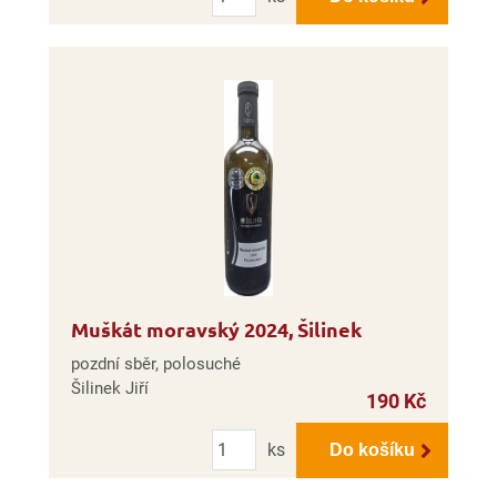
Muškát moravský 2024, Šilinek
pozdní sběr, polosuché
Šilinek Jiří
190 Kč
Počet
ks
Do košíku