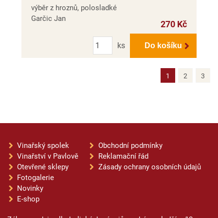
výběr z hroznů, polosladké
Garčic Jan
270 Kč
Počet
ks
Do košíku
1
2
3
Vinařský spolek
Obchodní podmínky
Vinařství v Pavlově
Reklamační řád
Otevřené sklepy
Zásady ochrany osobních údajů
Fotogalerie
Novinky
E-shop