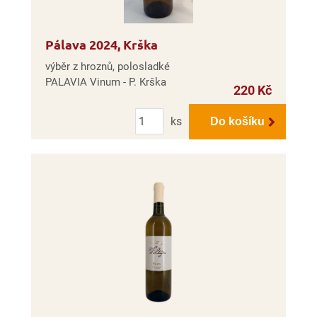
Pálava 2024, Krška
výběr z hroznů, polosladké
PALAVIA Vinum - P. Krška
220 Kč
Počet
ks
Do košíku