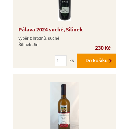
Pálava 2024 suché, Šilinek
výběr z hroznů, suché
Šilinek Jiří
230 Kč
Počet
ks
Do košíku