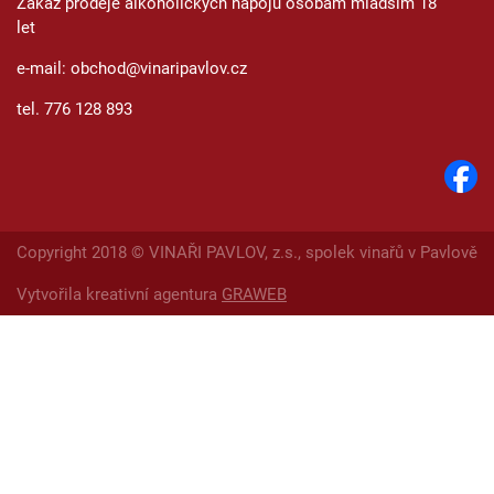
Zákaz prodeje alkoholických nápojů osobám mladším 18
let
e-mail: obchod@vinaripavlov.cz
tel. 776 128 893
Copyright 2018 © VINAŘI PAVLOV, z.s., spolek vinařů v Pavlově
Vytvořila kreativní agentura
GRAWEB