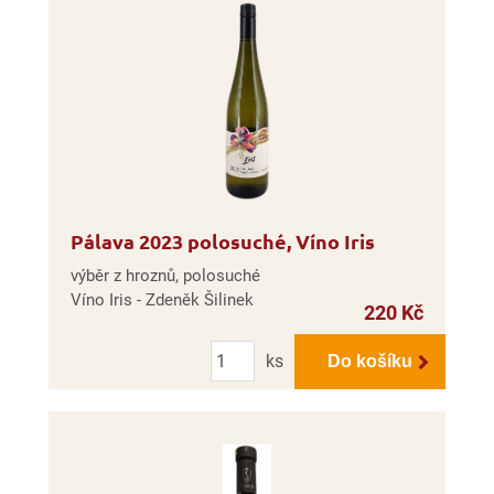
Pálava 2023 polosuché, Víno Iris
výběr z hroznů, polosuché
Víno Iris - Zdeněk Šilinek
220 Kč
Počet
ks
Do košíku