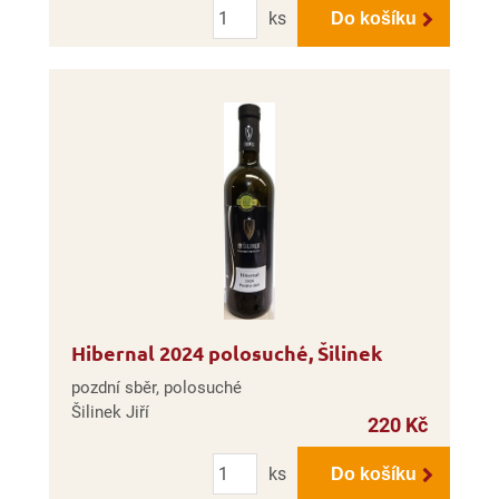
Počet
ks
Do košíku
Hibernal 2024 polosuché, Šilinek
pozdní sběr, polosuché
Šilinek Jiří
220 Kč
Počet
ks
Do košíku