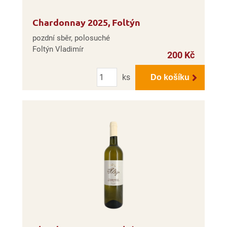
Chardonnay 2025, Foltýn
pozdní sběr, polosuché
Foltýn Vladimír
200 Kč
Počet
ks
Do košíku