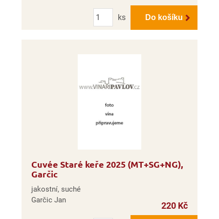
Počet
ks
Do košíku
Cuvée Staré keře 2025 (MT+SG+NG),
Garčic
jakostní, suché
Garčic Jan
220 Kč