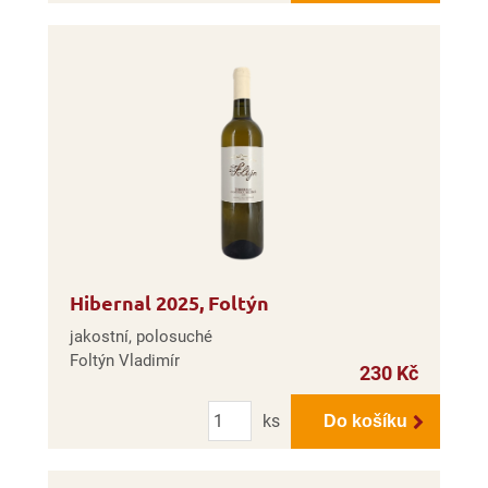
Hibernal 2025, Foltýn
jakostní, polosuché
Foltýn Vladimír
230 Kč
Počet
ks
Do košíku