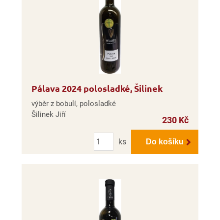
Pálava 2024 polosladké, Šilinek
výběr z bobulí, polosladké
Šilinek Jiří
230 Kč
Počet
ks
Do košíku