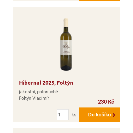
Hibernal 2025, Foltýn
jakostní, polosuché
Foltýn Vladimír
230 Kč
Počet
ks
Do košíku