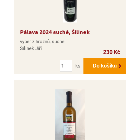
Pálava 2024 suché, Šilinek
výběr z hroznů, suché
Šilinek Jiří
230 Kč
Počet
ks
Do košíku