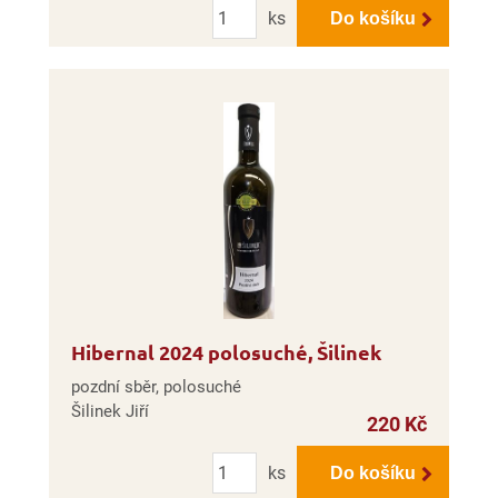
Počet
ks
Do košíku
Hibernal 2024 polosuché, Šilinek
pozdní sběr, polosuché
Šilinek Jiří
220 Kč
Počet
ks
Do košíku