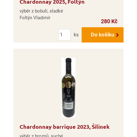
Chardonnay 2025, Foltýn
výběr z bobulí, sladké
Foltýn Vladimír
280 Kč
Počet
ks
Do košíku
Chardonnay barrique 2023, Šilinek
výběr z hroznů, suché