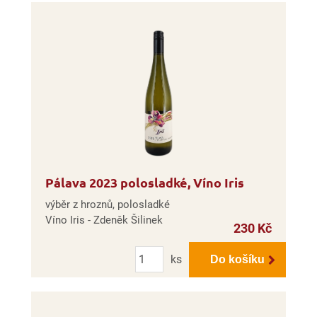
Pálava 2023 polosladké, Víno Iris
výběr z hroznů, polosladké
Víno Iris - Zdeněk Šilinek
230 Kč
Počet
ks
Do košíku