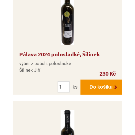
Pálava 2024 polosladké, Šilinek
výběr z bobulí, polosladké
Šilinek Jiří
230 Kč
Počet
ks
Do košíku