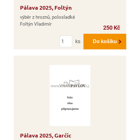
Pálava 2025, Foltýn
výběr z hroznů, polosladké
Foltýn Vladimír
250 Kč
Počet
ks
Do košíku
Pálava 2025, Garčic