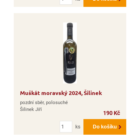
Muškát moravský 2024, Šilinek
pozdní sběr, polosuché
Šilinek Jiří
190 Kč
Počet
ks
Do košíku