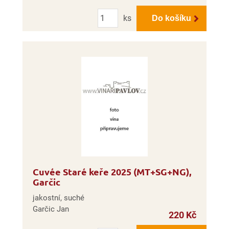
Počet
ks
Do košíku
Cuvée Staré keře 2025 (MT+SG+NG),
Garčic
jakostní, suché
Garčic Jan
220 Kč