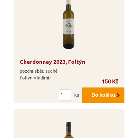
Chardonnay 2023, Foltýn
pozdní sběr, suché
Foltýn Vladimír
150 Kč
Počet
ks
Do košíku