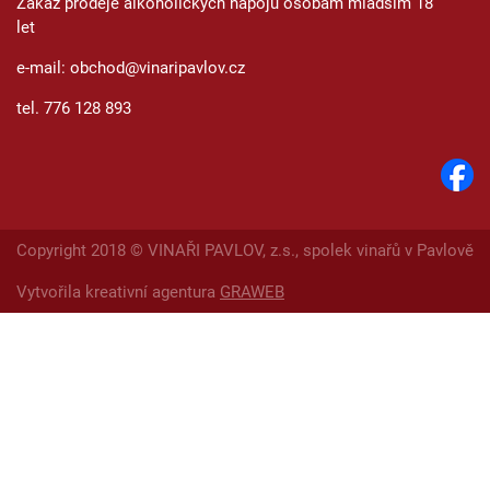
Zákaz prodeje alkoholických nápojů osobám mladším 18
let
e-mail: obchod@vinaripavlov.cz
tel. 776 128 893
Copyright 2018 © VINAŘI PAVLOV, z.s., spolek vinařů v Pavlově
Vytvořila kreativní agentura
GRAWEB