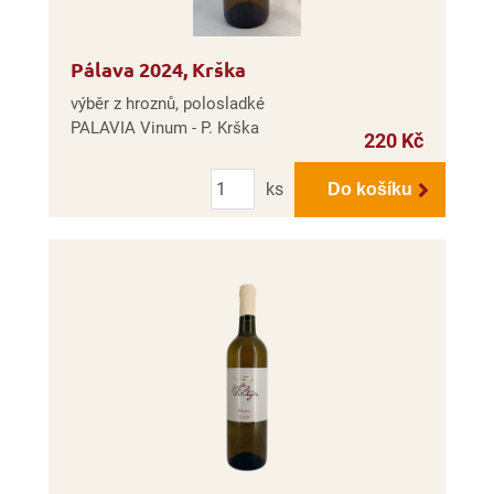
Pálava 2024, Krška
výběr z hroznů, polosladké
PALAVIA Vinum - P. Krška
220 Kč
Počet
ks
Do košíku