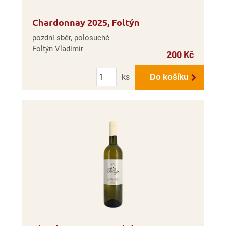
Chardonnay 2025, Foltýn
pozdní sběr, polosuché
Foltýn Vladimír
200 Kč
Počet
ks
Do košíku