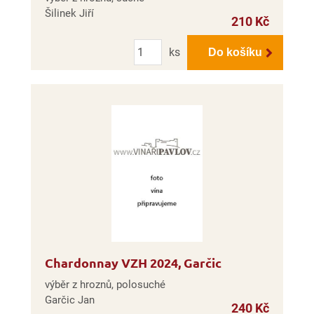
Šilinek Jiří
210 Kč
Počet
ks
Do košíku
Chardonnay VZH 2024, Garčic
výběr z hroznů, polosuché
Garčic Jan
240 Kč