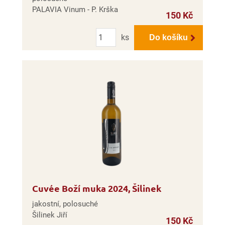
PALAVIA Vinum - P. Krška
150 Kč
Počet
ks
Do košíku
Cuvée Boží muka 2024, Šilinek
jakostní, polosuché
Šilinek Jiří
150 Kč