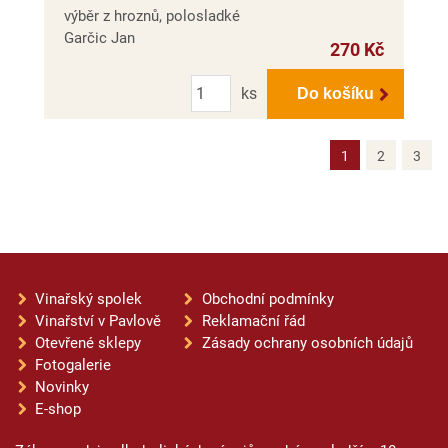
výběr z hroznů, polosladké
Garčic Jan
270 Kč
Počet
ks
Do košíku
1
2
3
Vinařský spolek
Obchodní podmínky
Vinařství v Pavlově
Reklamační řád
Otevřené sklepy
Zásady ochrany osobních údajů
Fotogalerie
Novinky
E-shop