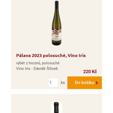
Pálava 2023 polosuché, Víno Iris
výběr z hroznů, polosuché
Víno Iris - Zdeněk Šilinek
220 Kč
Počet
ks
Do košíku