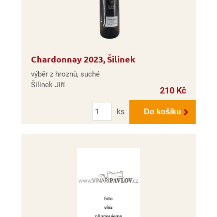
Chardonnay 2023, Šilinek
výběr z hroznů, suché
Šilinek Jiří
210 Kč
Počet
ks
Do košíku