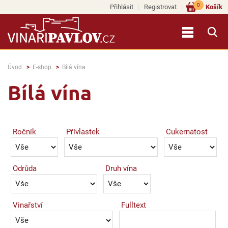
0
Přihlásit
Registrovat
Košík
Úvod
E-shop
Bílá vína
Bílá vína
Ročník
Přívlastek
Cukernatost
Odrůda
Druh vína
Vinařství
Fulltext