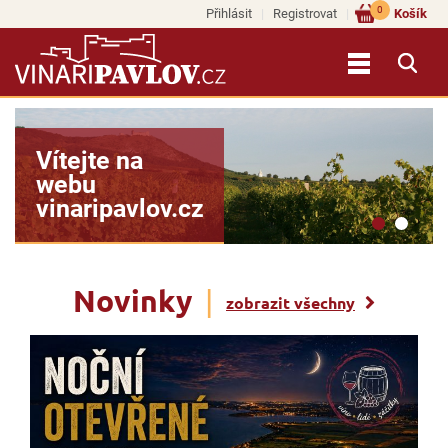
0
Přihlásit
Registrovat
Košík
Vína našich
vinařů si
objednejte na
e-shopu >>
Novinky
|
zobrazit všechny