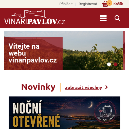
0
Přihlásit
Registrovat
Košík
Vína našich
vinařů si
objednejte na
e-shopu >>
Novinky
|
zobrazit všechny