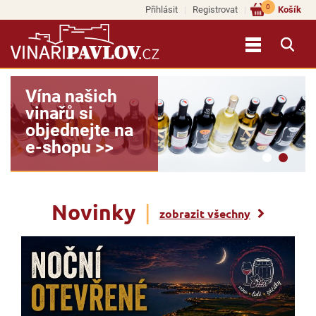
0
Přihlásit
Registrovat
Košík
Vína našich
vinařů si
objednejte na
e-shopu >>
Novinky
|
zobrazit všechny