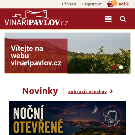
0
Přihlásit
Registrovat
Košík
Vína našich
vinařů si
objednejte na
e-shopu >>
Novinky
|
zobrazit všechny