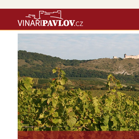
Vína našich vinařů si objedn