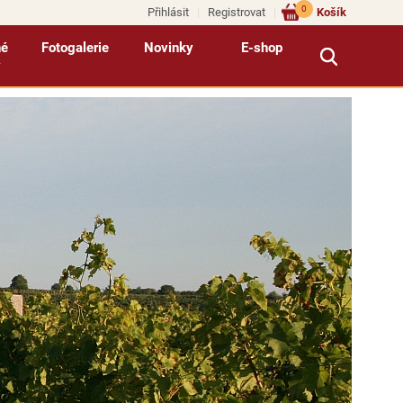
0
Přihlásit
Registrovat
Košík
né
Fotogalerie
Novinky
E-shop
y