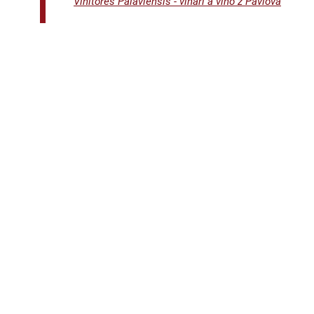
Vinitores Palaviensis - vinaři a víno z Pavlova