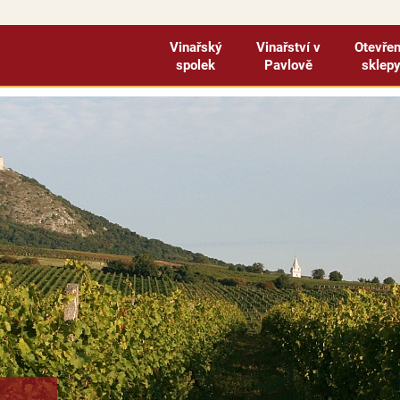
Vinařský
Vinařství v
Otevře
spolek
Pavlově
sklep
ejte na e-