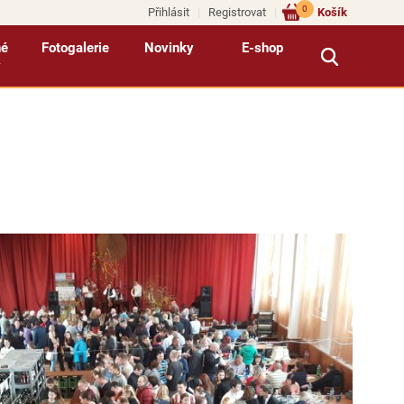
0
Přihlásit
Registrovat
Košík
né
Fotogalerie
Novinky
E-shop
y