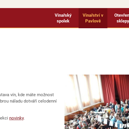
Vinařský
Vinařství v
Otevře
spolek
Pavlově
sklep
stava vín, kde máte možnost
obrou náladu dotváří celodenní
sekci
novinky
.