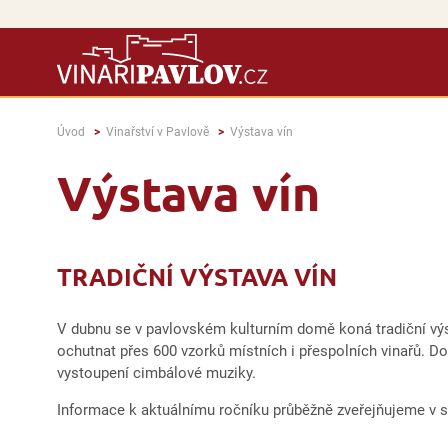
Úvod
Vinařství v Pavlově
Výstava vín
Výstava vín
TRADIČNÍ VÝSTAVA VÍN
V dubnu se v pavlovském kulturním domě koná tradiční vý
ochutnat přes 600 vzorků místních i přespolních vinařů. D
vystoupení cimbálové muziky.
Informace k aktuálnímu ročníku průběžně zveřejňujeme v 