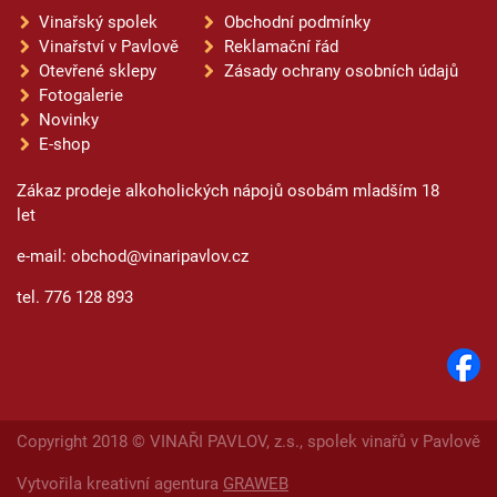
Vinařský spolek
Obchodní podmínky
Vinařství v Pavlově
Reklamační řád
Otevřené sklepy
Zásady ochrany osobních údajů
Fotogalerie
Novinky
E-shop
Zákaz prodeje alkoholických nápojů osobám mladším 18
let
e-mail: obchod@vinaripavlov.cz
tel. 776 128 893
Copyright 2018 © VINAŘI PAVLOV, z.s., spolek vinařů v Pavlově
Vytvořila kreativní agentura
GRAWEB