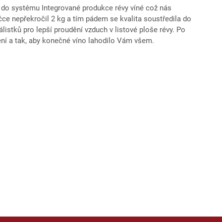
ni do systému Integrované produkce révy víné což nás
e nepřekročil 2 kg a tím pádem se kvalita soustředila do
stků pro lepší proudění vzduch v listové ploše révy. Po
ení a tak, aby konečné víno lahodilo Vám všem.