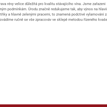
prava révy velice důležítá pro kvalitu stávajícího vína. Jsme zařaze
ným podmínkám. Úrodu značně redukujeme tak, aby výnos na hlavičc
ky a hlavně zelenými pracemi, to znamená podctivé vylamování záli
é provádíme ručně se vše zpracováv ve sklepě metodou řízeného kvaš