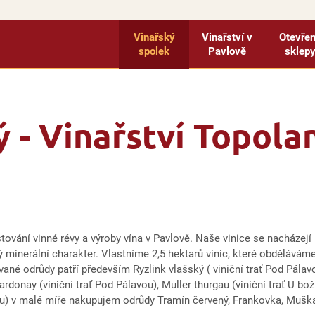
Vinařský
Vinařství v
Otevře
spolek
Pavlově
sklep
 - Vinařství Topola
stování vinné révy a výroby vína v Pavlově. Naše vinice se nacházejí
 minerální charakter. Vlastníme 2,5 hektarů vinic, které obděláváme
ané odrůdy patří především Ryzlink vlašský ( viniční trať Pod Pálavo
ardonay (viniční trať Pod Pálavou), Muller thurgau (viniční trať U 
ou) v malé míře nakupujem odrůdy Tramín červený, Frankovka, Mušká