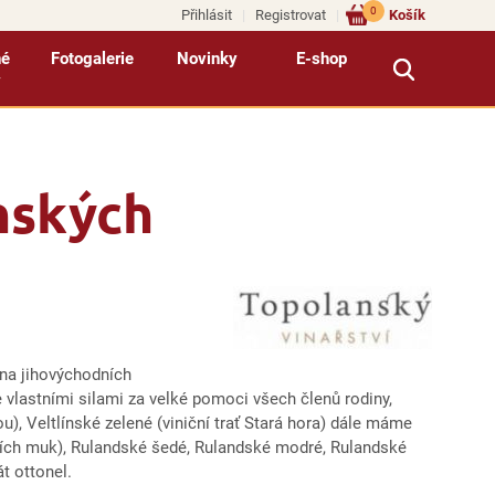
0
Přihlásit
Registrovat
Košík
né
Fotogalerie
Novinky
E-shop
y
nských
 na jihovýchodních
 vlastními silami za velké pomoci všech členů rodiny,
u), Veltlínské zelené (viniční trať Stará hora) dále máme
božích muk), Rulandské šedé, Rulandské modré, Rulandské
t ottonel.