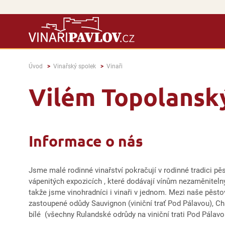
Úvod
Vinařský spolek
Vinaři
Vilém Topolanský
Informace o nás
Jsme malé rodinné vinařství pokračují v rodinné tradici pě
vápenitých expozicích , které dodávají vínům nezaměnitelný
takže jsme vinohradníci i vinaři v jednom. Mezi naše pěstov
zastoupené odůdy Sauvignon (viniční trať Pod Pálavou), Ch
bílé (všechny Rulandské odrůdy na viniční trati Pod Pálav