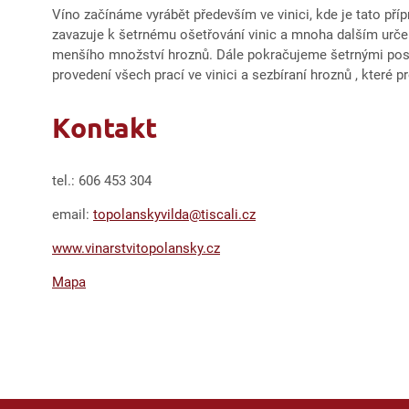
Víno začínáme vyrábět především ve vinici, kde je tato pří
zavazuje k šetrnému ošetřování vinic a mnoha dalším urče
menšího množství hroznů. Dále pokračujeme šetrnými postři
provedení všech prací ve vinici a sezbíraní hroznů , kter
Kontakt
tel.: 606 453 304
email:
topolanskyvilda@tiscali.cz
www.vinarstvitopolansky.cz
Mapa