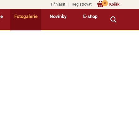
0
Přihlásit
Registrovat
Košík
né
Fotogalerie
Novinky
E-shop
y