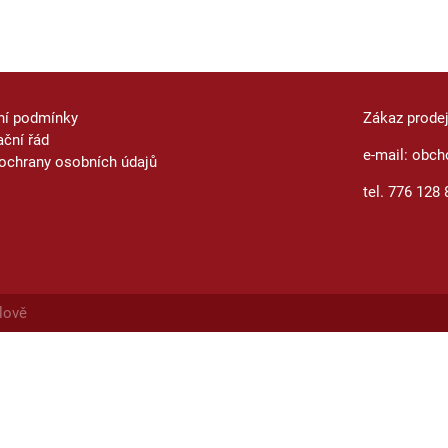
ní podmínky
Zákaz prode
ční řád
e-mail: obch
ochrany osobních údajů
tel. 776 128 
lově