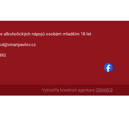
je alkoholických nápojů osobám mladším 18 let
od@vinaripavlov.cz
893
Vytvořila kreativní agentura
GRAWEB