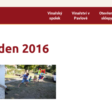
Vinařský
Vinařství v
Otevře
spolek
Pavlově
sklep
 den 2016