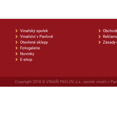
Vinařský spolek
Obchod
Vinařství v Pavlově
Reklama
Otevřené sklepy
Zásady 
Fotogalerie
Novinky
E-shop
Copyright 2018 © VINAŘI PAVLOV, z.s., spolek vinařů v Pav