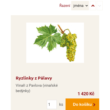
Řazení
Ryzlinky z Pálavy
Vinaři z Pavlova (vinařské
bedýnky)
1 420 Kč
Počet
ks
Do košíku