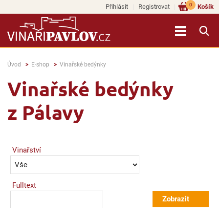
0
Přihlásit
Registrovat
Košík
Úvod
E-shop
Vinařské bedýnky
Vinařské bedýnky
z Pálavy
Vinařství
Fulltext