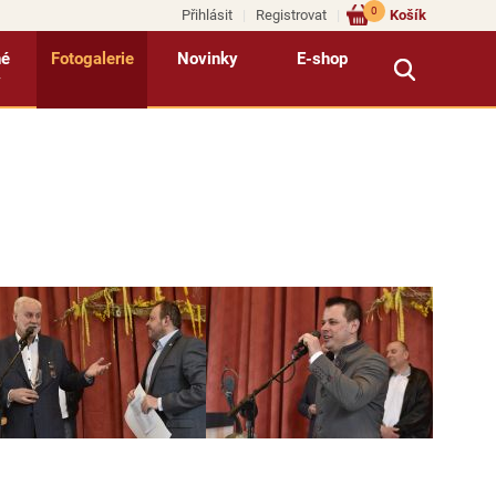
0
Přihlásit
Registrovat
Košík
né
Fotogalerie
Novinky
E-shop
y