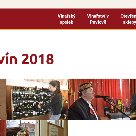
Vinařský
Vinařství v
Otevře
spolek
Pavlově
sklep
vín 2018