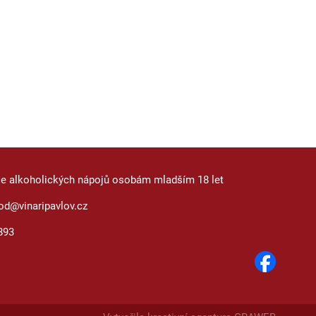
je alkoholických nápojů osobám mladším 18 let
od@vinaripavlov.cz
893