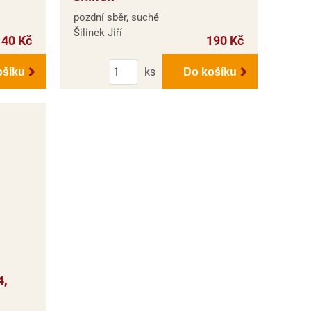
pozdní sběr, suché
Šilinek Jiří
140 Kč
190 Kč
Počet
ks
ošíku
Do košíku
4,