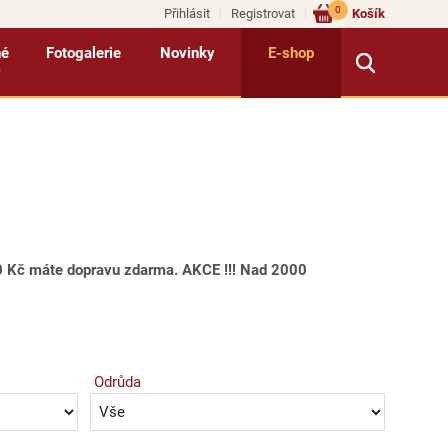
0
Přihlásit
Registrovat
Košík
né
Fotogalerie
Novinky
E-shop
y
500 Kč máte dopravu zdarma. AKCE !!! Nad 2000
Odrůda