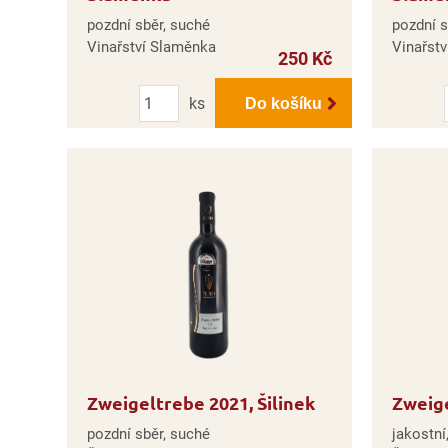
pozdní sběr, suché
pozdní s
Vinařství Slaměnka
Vinařst
250 Kč
Počet
ks
Do košíku
Zweigeltrebe 2021, Šilinek
Zweige
pozdní sběr, suché
jakostní