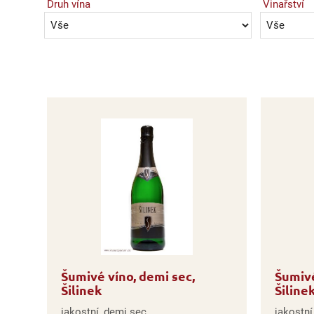
Druh vína
Vinařství
Šumivé víno, demi sec,
Šumivé
Šilinek
Šiline
jakostní, demi sec
jakostní