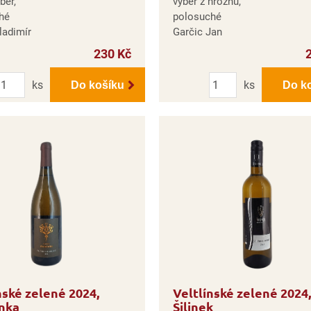
běr,
výběr z hroznů,
hé
polosuché
ladimír
Garčic Jan
230 Kč
Počet
Počet
ks
ks
Do košíku
Do k
nské zelené 2024,
Veltlínské zelené 2024,
nka
Šilinek