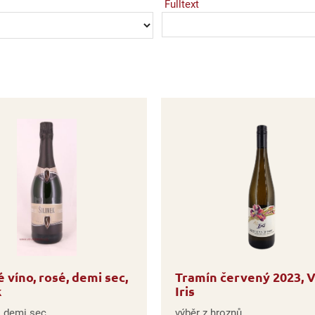
Fulltext
 víno, rosé, demi sec,
Tramín červený 2023, 
k
Iris
, demi sec
výběr z hroznů,