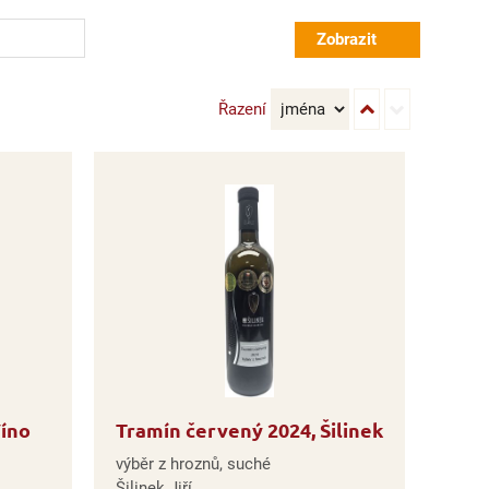
Řazení
Víno
Tramín červený 2024, Šilinek
výběr z hroznů, suché
Šilinek Jiří