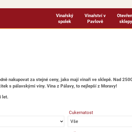
Vinařský
Vinařství v
Otevře
spolek
Pavlově
sklep
odně nakupovat za stejné ceny, jako mají vinaři ve sklepě. Nad 2
tek s pálavskými víny. Vína z Pálavy, to nejlepší z Moravy!
 let.
Cukernatost