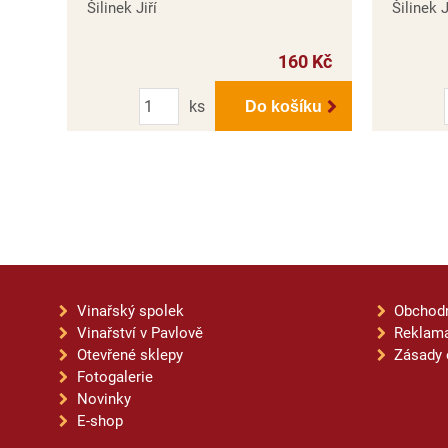
Šilinek Jiří
Šilinek J
160 Kč
Počet
ks
Do košíku
Vinařský spolek
Obchod
Vinařství v Pavlově
Reklama
Otevřené sklepy
Zásady 
Fotogalerie
Novinky
E-shop