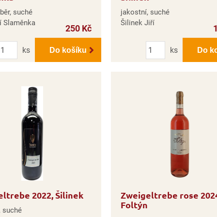
běr, suché
jakostní, suché
ví Slaměnka
Šilinek Jiří
250 Kč
Počet
Počet
ks
ks
Do košíku
Do k
ltrebe 2022, Šilinek
Zweigeltrebe rose 202
Foltýn
, suché