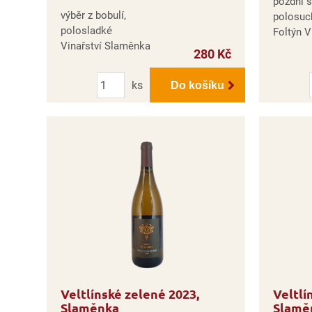
pozdní s
výběr z bobulí,
polosuc
polosladké
Foltýn V
Vinařství Slaměnka
280 Kč
Počet
ks
Do košíku
Veltlínské zelené 2023,
Veltlí
Slaměnka
Slamě