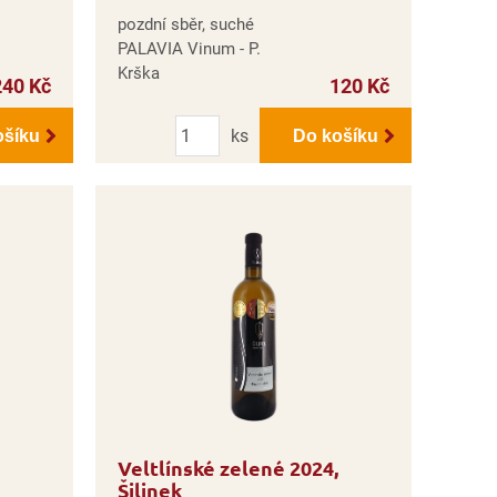
pozdní sběr, suché
PALAVIA Vinum - P.
Krška
240 Kč
120 Kč
Počet
ks
ošíku
Do košíku
Veltlínské zelené 2024,
Šilinek