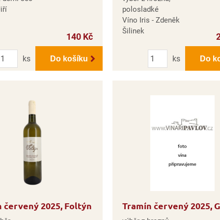
iří
polosladké
Víno Iris - Zdeněk
Šilinek
140 Kč
Počet
Počet
ks
ks
Do košíku
Do k
 červený 2025, Foltýn
Tramín červený 2025, G