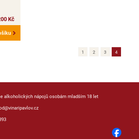
200 Kč
ošíku
1
2
3
4
je alkoholických nápojů osobám mladším 18 let
od@vinaripavlov.cz
893