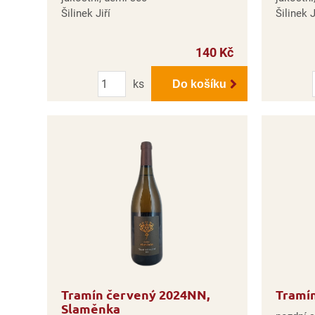
Šilinek Jiří
Šilinek J
140 Kč
Počet
ks
Do košíku
Tramín červený 2024NN,
Tramín
Slaměnka