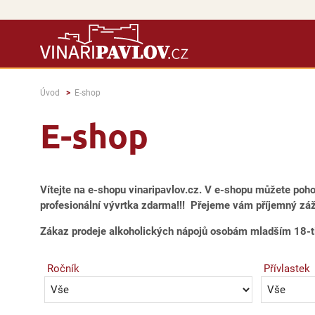
Úvod
E-shop
E-shop
Vítejte na e-shopu vinaripavlov.cz. V e-shopu můžete poh
profesionální vývrtka zdarma!!! Přejeme vám příjemný záži
Zákaz prodeje alkoholických nápojů osobám mladším 18-ti
Ročník
Přívlastek