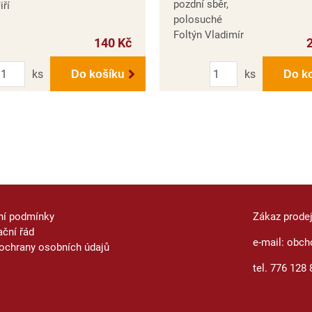
pozdní sběr,
iří
polosuché
Foltýn Vladimír
140 Kč
Počet
Počet
ks
ks
Do košíku
Do k
ní podmínky
Zákaz prode
ční řád
e-mail: obch
ochrany osobních údajů
tel. 776 128 