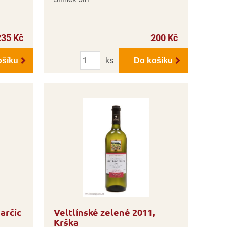
235 Kč
200 Kč
Počet
ks
ošíku
Do košíku
arčic
Veltlínské zelené 2011,
Krška