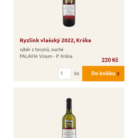
Ryzlink vlašský 2022, Krška
výběr z hroznů, suché
PALAVIA Vinum - P. Krška
220 Kč
Počet
ks
Do košíku