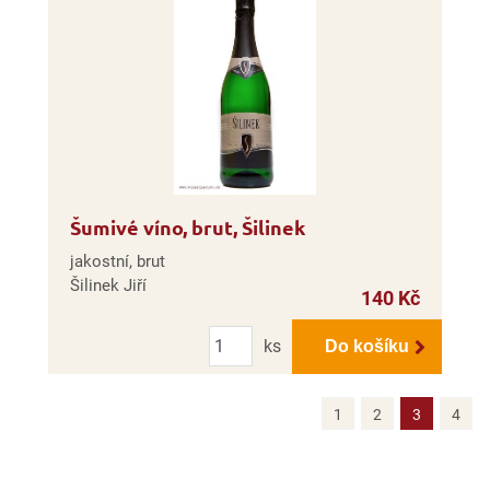
Šumivé víno, brut, Šilinek
jakostní, brut
Šilinek Jiří
140 Kč
Počet
ks
Do košíku
1
2
3
4