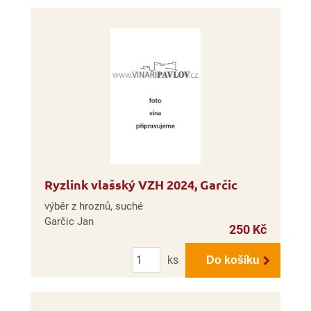
Ryzlink vlašský VZH 2024, Garčic
výběr z hroznů, suché
Garčic Jan
250 Kč
Počet
ks
Do košíku