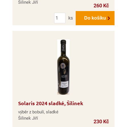
Šilinek Jiří
260 Kč
Počet
ks
Do košíku
Solaris 2024 sladké, Šilinek
výběr z bobulí, sladké
Šilinek Jiří
230 Kč