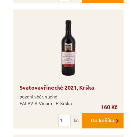
Svatovavřinecké 2021, Krška
pozdní sběr, suché
PALAVIA Vinum - P. Krška
160 Kč
Počet
ks
Do košíku