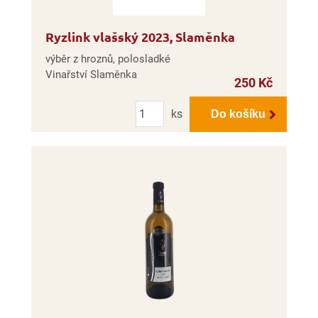
Ryzlink vlašský 2023, Slaměnka
výběr z hroznů, polosladké
Vinařství Slaměnka
250 Kč
Počet
ks
Do košíku