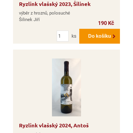
Ryzlink vlašský 2023, Šilinek
výběr z hroznů, polosuché
Šilinek Jiří
190 Kč
Počet
ks
Do košíku
Ryzlink vlašský 2024, Antoš