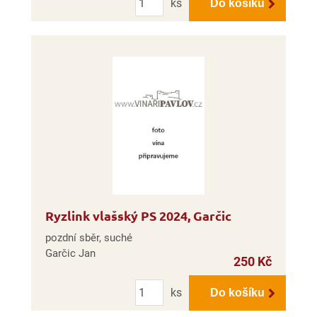
ks
Do košíku
Ryzlink vlašský PS 2024, Garčic
pozdní sběr, suché
Garčic Jan
250 Kč
Počet
ks
Do košíku