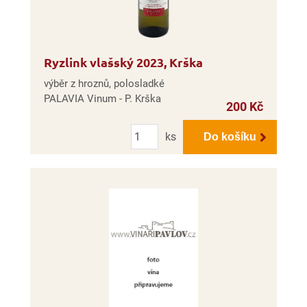
Ryzlink vlašský 2023, Krška
výběr z hroznů, polosladké
PALAVIA Vinum - P. Krška
200 Kč
Počet
ks
Do košíku