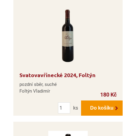
Svatovavřinecké 2024, Foltýn
pozdní sběr, suché
Foltýn Vladimír
180 Kč
Počet
ks
Do košíku