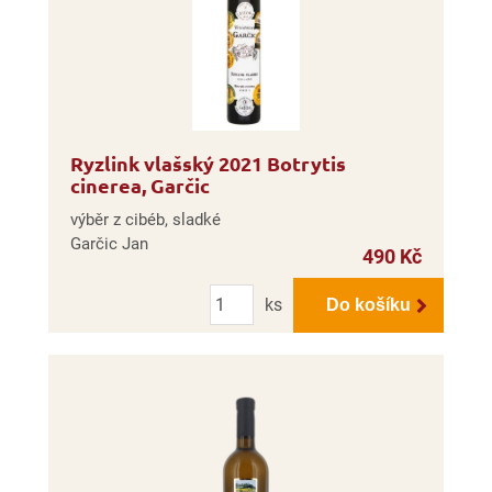
Ryzlink vlašský 2021 Botrytis
cinerea, Garčic
výběr z cibéb, sladké
Garčic Jan
490 Kč
Počet
ks
Do košíku