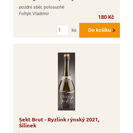
pozdní sběr, polosuché
Foltýn Vladimír
180 Kč
Počet
ks
Do košíku
Sekt Brut - Ryzlink rýnský 2021,
Šilinek