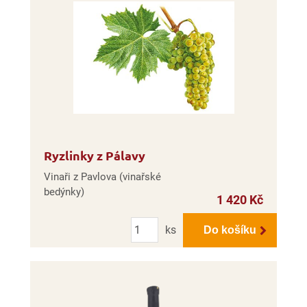
Ryzlinky z Pálavy
Vinaři z Pavlova (vinařské
bedýnky)
1 420 Kč
Počet
ks
Do košíku