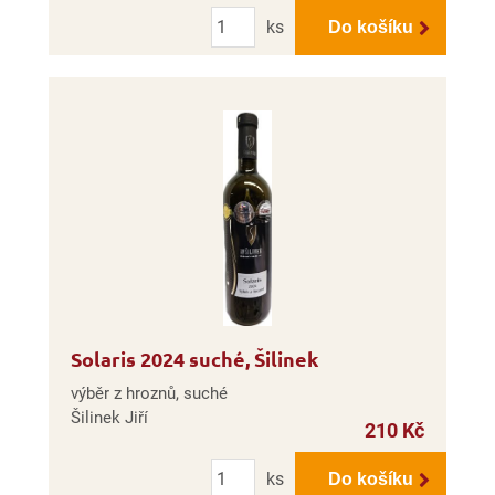
Počet
ks
Do košíku
Solaris 2024 suché, Šilinek
výběr z hroznů, suché
Šilinek Jiří
210 Kč
Počet
ks
Do košíku