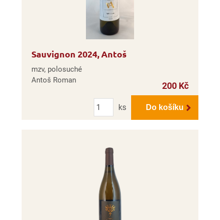
Sauvignon 2024, Antoš
mzv, polosuché
Antoš Roman
200 Kč
Počet
ks
Do košíku