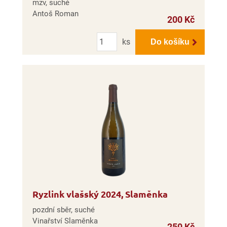
mzv, suché
Antoš Roman
200 Kč
Počet
ks
Do košíku
Ryzlink vlašský 2024, Slaměnka
pozdní sběr, suché
Vinařství Slaměnka
250 Kč