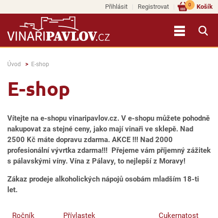
0
Přihlásit
Registrovat
Košík
Úvod
E-shop
E-shop
Vítejte na e-shopu vinaripavlov.cz. V e-shopu můžete pohodně
nakupovat za stejné ceny, jako mají vinaři ve sklepě. Nad
2500 Kč máte dopravu zdarma. AKCE !!! Nad 2000
profesionální vývrtka zdarma!!! Přejeme vám příjemný zážitek
s pálavskými víny. Vína z Pálavy, to nejlepší z Moravy!
Zákaz prodeje alkoholických nápojů osobám mladším 18-ti
let.
Ročník
Přívlastek
Cukernatost