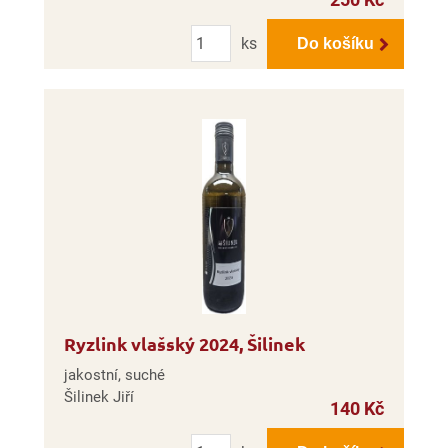
Počet
ks
Do košíku
Ryzlink vlašský 2024, Šilinek
jakostní, suché
Šilinek Jiří
140 Kč
Počet