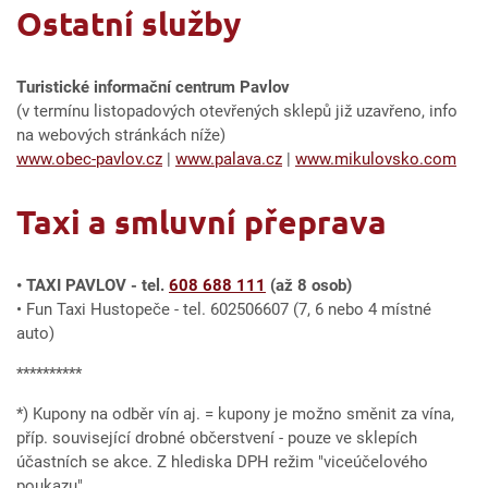
Ostatní služby
Turistické informační centrum Pavlov
(v termínu listopadových otevřených sklepů již uzavřeno, info
na webových stránkách níže)
www.obec-pavlov.cz
|
www.palava.cz
|
www.mikulovsko.com
Taxi a smluvní přeprava
• TAXI PAVLOV - tel.
608 688 111
(až 8 osob)
• Fun Taxi Hustopeče - tel. 602506607 (7, 6 nebo 4 místné
auto)
**********
*) Kupony na odběr vín aj. = kupony je možno směnit za vína,
příp. související drobné občerstvení - pouze ve sklepích
účastních se akce. Z hlediska DPH režim "viceúčelového
poukazu"