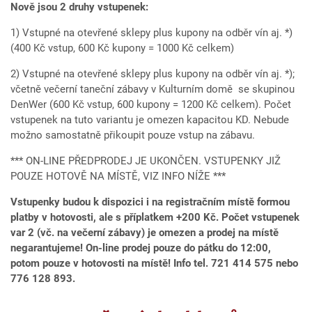
Nově jsou 2 druhy vstupenek:
1) Vstupné na otevřené sklepy plus kupony na odběr vín aj. *)
(400 Kč vstup, 600 Kč kupony = 1000 Kč celkem)
2) Vstupné na otevřené sklepy plus kupony na odběr vín aj. *);
včetně večerní taneční zábavy v Kulturním domě se skupinou
DenWer (600 Kč vstup, 600 kupony = 1200 Kč celkem). Počet
vstupenek na tuto variantu je omezen kapacitou KD. Nebude
možno samostatně přikoupit pouze vstup na zábavu.
*** ON-LINE PŘEDPRODEJ JE UKONČEN. VSTUPENKY JIŽ
POUZE HOTOVĚ NA MÍSTĚ, VIZ INFO NÍŽE ***
Vstupenky budou k dispozici i na registračním místě formou
platby v hotovosti, ale s příplatkem +200 Kč. Počet vstupenek
var 2 (vč. na večerní zábavy)
je omezen a prodej na místě
negarantujeme! On-line prodej pouze do pátku do 12:00,
potom pouze v hotovosti na místě! Info tel. 721 414 575 nebo
776 128 893.