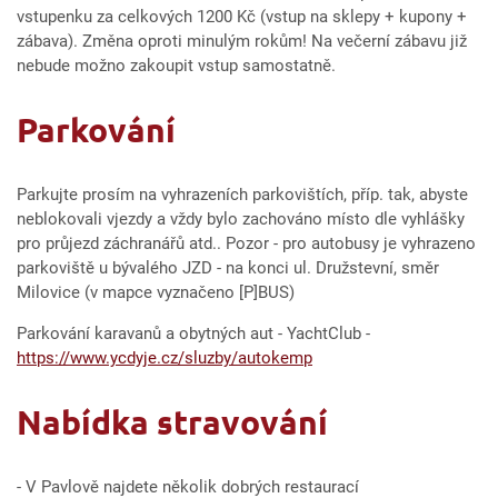
vstupenku za celkových 1200 Kč (vstup na sklepy + kupony +
zábava). Změna oproti minulým rokům! Na večerní zábavu již
nebude možno zakoupit vstup samostatně.
Parkování
Parkujte prosím na vyhrazeních parkovištích, příp. tak, abyste
neblokovali vjezdy a vždy bylo zachováno místo dle vyhlášky
pro průjezd záchranářů atd.. Pozor - pro autobusy je vyhrazeno
parkoviště u bývalého JZD - na konci ul. Družstevní, směr
Milovice (v mapce vyznačeno [P]BUS)
Parkování karavanů a obytných aut - YachtClub -
https://www.ycdyje.cz/sluzby/autokemp
Nabídka stravování
- V Pavlově najdete několik dobrých restaurací