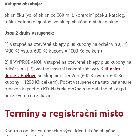
Vstupné obsahuje:
skleničku (velká sklenice 360 ml!), kontrolní pásku, katalog,
tašku, volnou degustaci ve sklepích účastnících se akce.
Jsou 2 druhy vstupenek:
1) Vstupné na otevřené sklepy plus kupony na odběr vín aj. *)
(400 Kč vstup, 600 Kč kupony = 1000 Kč celkem)
2) !! VYPRODÁNO!! Vstupné na otevřené sklepy plus kupony na
odběr vín aj. *); včetně večerní taneční zábavy v
Kulturním
domě v Pavlově
se skupinou DenWer (600 Kč vstup, 600 Kč
kupony = 1200 Kč celkem). Počet vstupenek na tuto variantu je
omezen kapacitou KD. Nebude možno samostatně přikoupit
pouze vstup na zábavu.
Termíny a registrační místo
Kontrola on-line vstupenek a výdej identifikačních pásek,