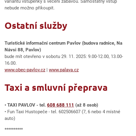
variantu vstupenky s večení zábavou. Samostatný vstup
nebude možno přikoupit.
Ostatní služby
Turistické informační centrum Pavlov (budova radnice, Na
Návsi 88, Pavlov)
bude mít otevřeno v sobotu 29. 11. 2025: 9.00-12.00, 13.00-
16.00.
www.obec-pavlov.cz
|
www.palava.cz
Taxi a smluvní přeprava
• TAXI PAVLOV - tel.
608 688 111
(až 8 osob)
• Fun Taxi Hustopeče - tel. 602506607 (7, 6 nebo 4 místné
auto)
**********