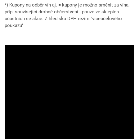
*) Kupony na odběr vín aj. = kupony je možno směnit za vína,
příp. související drobné občerstvení - pouze ve sklepích
účastních se akce. Z hlediska DPH režim "viceúčelového
poukazu"