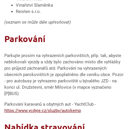
Vinařství Slaměnka
Reisten s.r.o.
(seznam se může dále upřesňovat)
Parkování
Parkujte prosím na vyhrazeních parkovištích, příp. tak, abyste
neblokovali vjezdy a vždy bylo zachováno místo dle vyhlášky
pro průjezd záchranářů atd. Parkování na vyhrazených
obecních parokovištích je zpoplatněno dle ceníku obce. Pozor
- pro autobusy je vyhrazeno parkoviště u bývalého JZD - na
konci ul. Družstevní, směr Milovice (v mapce vyznačeno
[P]BUS)
Parkování karavanů a obytných aut - YachtClub -
https://www.ycdyje.cz/sluzby/autokemp
Nabídka stravování