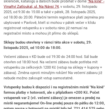
skleniček, katalogů a dalších bude probíhat v domě
"Na kině" -
Vinařtví Zatloukal, ul. Na Návsi 74
, v sobotu, 29. listopadu
2025, od 9:30 do 15:00 a také v pátek, 28. listopadu 2025,
od 18.00 do 20.00. Páteční termín registrace platí zejména pro
ubytované v Pavlově, kteří si mohou v pátek večer v klidu
registrovat vstupenku a v sobotu ráno již nemusí na
registrační místo a mohou jít přímo do sklepů.
Sklepy budou otevřeny v
rámci této akce v
sobotu, 29.
listopadu
2025, od
10:00 do
18:00.
Večerní zábava v KD bude od 19:30 do 24:00 hod. Sál bude
otevřen od 18:00 hod. Na večerní zábavu bude potřeba mít
vstupenku za celkových 1200 Kč (vstup na sklepy + kupony +
zábava). Změna oproti minulým rokům! Na večerní zábavu již
nebude možno zakoupit vstup samostatně.
Vstupenky budou k dispozici i na registračním místě "Na kině"
formou platby v hotovosti, ale s příplatkem +200 Kč. Počet
vstupenek var 2 (vč. ve
černí zábavy)
je omezen a prodej na
místě negarantujeme! On-line prodej pouze do pátku do 12:00,
potom pouze v hotovosti na místě! Info tel. 721 414 575 nebo