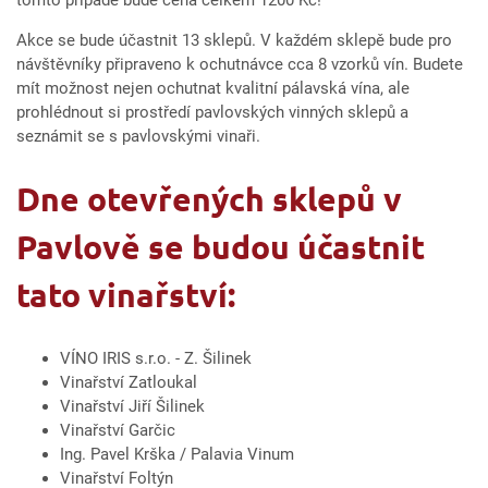
tomto případě bude cena celkem 1200 Kč!
Akce se bude účastnit 13 sklepů. V každém sklepě bude pro
návštěvníky připraveno k ochutnávce cca 8 vzorků vín. Budete
mít možnost nejen ochutnat kvalitní pálavská vína, ale
prohlédnout si prostředí pavlovských vinných sklepů a
seznámit se s pavlovskými vinaři.
Dne otevřených sklepů v
Pavlově se budou účastnit
tato vinařství:
VÍNO IRIS s.r.o. - Z. Šilinek
Vinařství Zatloukal
Vinařství Jiří Šilinek
Vinařství Garčic
Ing. Pavel Krška / Palavia Vinum
Vinařství Foltýn